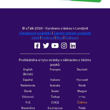
©
uTalk
2026 - Vyrobeno s láskou v Londýně
Všeobecné podmínky
|
Zásady ochrany osobních
údajů
|
Podpora
|
Blog
|
Stáhnout
Prohlédněte si tyto stránky v některém z těchto
jazyků:
English
Français
Deutsch
(British)
Español
Italiano
Русский
Nederlands
Svenska
Norsk
Dansk
Suomi
Magyar
Ελληνικά
Türkçe
עברית
中文
日本語
Čeština
Slovenčina
Български
Polski