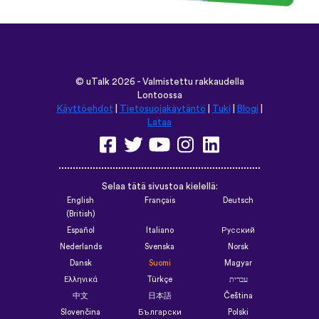
©
uTalk
2026 - Valmistettu rakkaudella
Lontoossa
Käyttöehdot
|
Tietosuojakäytäntö
|
Tuki
|
Blogi
|
Lataa
Selaa tätä sivustoa kielellä:
English
Français
Deutsch
(British)
Español
Italiano
Русский
Nederlands
Svenska
Norsk
Dansk
Suomi
Magyar
Ελληνικά
Türkçe
עברית
中文
日本語
Čeština
Slovenčina
Български
Polski