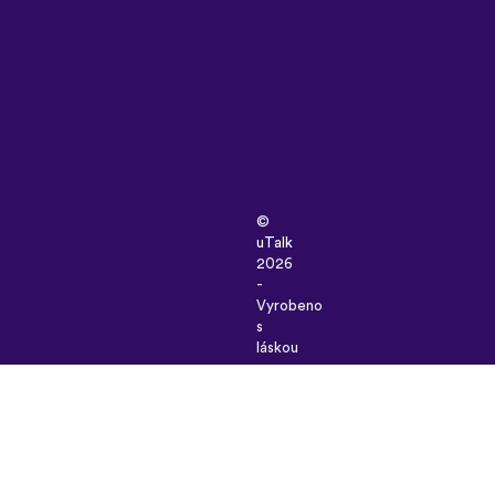
©
uTalk
2026
-
Vyrobeno
s
láskou
v
Londýně
Všeobecné
podmínky
|
Zásady
ochrany