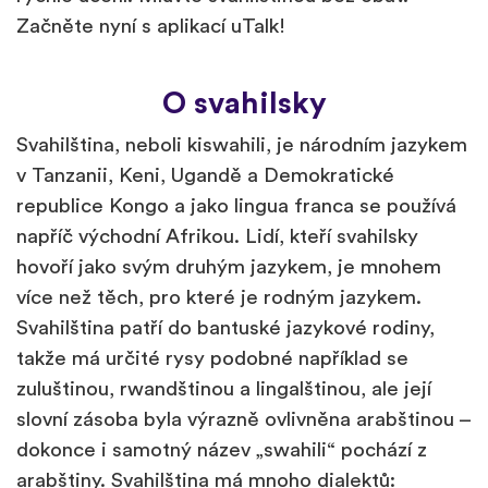
Začněte nyní s aplikací uTalk!
O svahilsky
Svahilština, neboli kiswahili, je národním jazykem
v Tanzanii, Keni, Ugandě a Demokratické
republice Kongo a jako lingua franca se používá
napříč východní Afrikou. Lidí, kteří svahilsky
hovoří jako svým druhým jazykem, je mnohem
více než těch, pro které je rodným jazykem.
Svahilština patří do bantuské jazykové rodiny,
takže má určité rysy podobné například se
zuluštinou, rwandštinou a lingalštinou, ale její
slovní zásoba byla výrazně ovlivněna arabštinou –
dokonce i samotný název „swahili“ pochází z
arabštiny. Svahilština má mnoho dialektů: