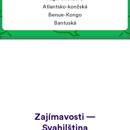
Atlantsko-konžská
Benue-Kongo
Bantuská
Zajímavosti —
Svahilština