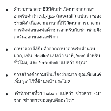
คำว่าภาษาสวาฮีลีมีต้นกำเนิดมาจากภาษา
อาหรับคำว่า سَوَاحِلِىّ (sawāḥilī) แปลว่า ‘ของ
ชายฝั่ง’ เนื่องจากภาษานี้มีวิวัฒนาการมาจาก
การติดต่อของพ่อค้าชาวอาหรับกับชาวชายฝั่ง
ตะวันออกของแอฟริกา
ภาษาสวาฮีลียืมคำจากภาษาอาหรับจำนวน
มาก, เช่น 'dakika' แปลว่า นาที, 'saa' สำหรับ
ชั่วโมง, และ 'tafadhali' แปลว่า กรุณา
การสร้างคำถามเป็นเรื่องง่ายมาก คุณเพียงแค่
เพิ่ม 'je' ไว้ที่ด้านหน้าประโยค
คำทักทายที่ว่า 'habari' แปลว่า 'ข่าวสาร' - มา
จาก 'ข่าวสารของคุณคืออะไร?'