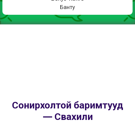
Банту
Сонирхолтой баримтууд
— Свахили