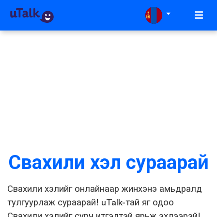
Свахили хэл сураарай
Свахили хэлийг онлайнаар жинхэнэ амьдралд
тулгуурлаж сураарай! uTalk-тай яг одоо
Свахили хэлийг сурч итгэлтэй ярьж эхлээрэй!