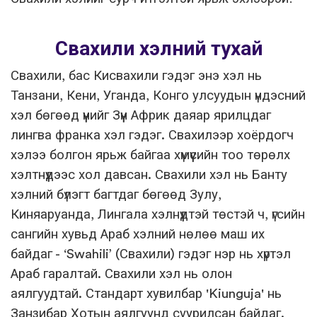
Свахили хэлний тухай
Свахили, бас Кисвахили гэдэг энэ хэл нь
Танзани, Кени, Уганда, Конго улсуудын үндэсний
хэл бөгөөд үүнийг Зүүн Африк даяар ярилцдаг
лингва франка хэл гэдэг. Свахилээр хоёрдогч
хэлээ болгон ярьж байгаа хүмүүсийн тоо төрөлх
хэлтнүүдээс хол давсан. Свахили хэл нь Банту
хэлний бүлэгт багтдаг бөгөөд Зулу,
Киняаруанда, Лингала хэлнүүдтэй төстэй ч, үгсийн
сангийн хувьд Араб хэлний нөлөө маш их
байдаг - ‘Swahili’ (Свахили) гэдэг нэр нь хүртэл
Араб гаралтай. Свахили хэл нь олон
аялгуудтай. Стандарт хувилбар 'Kiunguja' нь
Занзибар Хотын аялгуунд суурилсан байдаг.