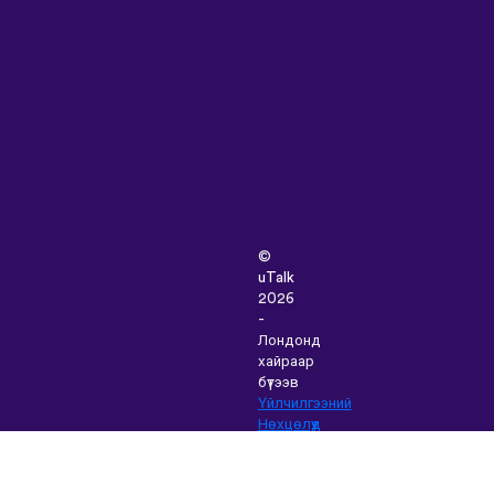
©
uTalk
2026
-
Лондонд
хайраар
бүтээв
Үйлчилгээний
Нөхцөлүүд
|
Нууцлалын
Бодлого