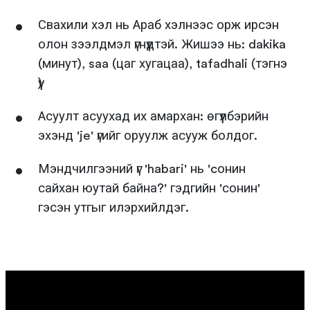
Свахили хэл нь Араб хэлнээс орж ирсэн
олон зээлдмэл үгнүүдтэй. Жишээ нь: dakika
(минут), saa (цаг хугацаа), tafadhali (тэгнэ
үү)
Асуулт асуухад их амархан: өгүүлбэрийн
эхэнд 'je' үгийг оруулж асууж болдог.
Мэндчилгээний үг 'habari' нь 'cонин
сайхан юутай байна?' гэдгийн 'сонин'
гэсэн утгыг илэрхийлдэг.