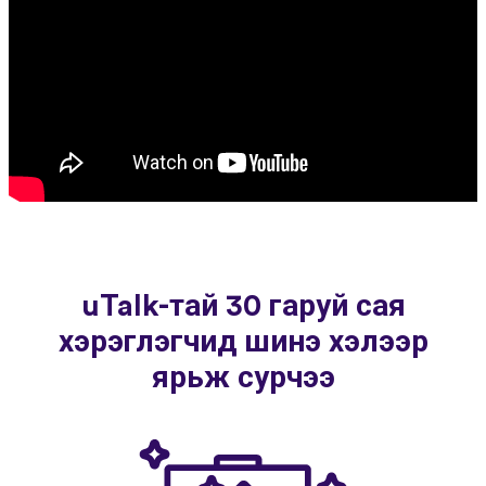
uTalk-тай 30 гаруй сая
хэрэглэгчид шинэ хэлээр
ярьж сурчээ