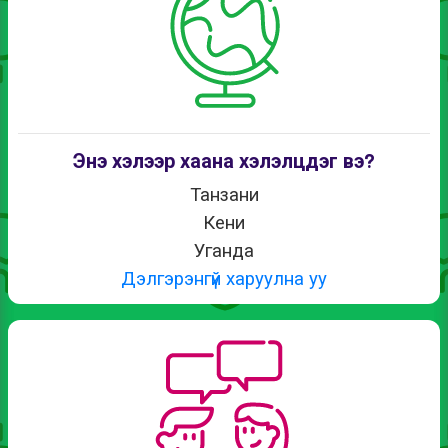
Энэ хэлээр хаана хэлэлцдэг вэ?
Танзани
Кени
Уганда
Дэлгэрэнгүй харуулна уу