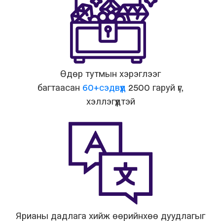
Өдөр тутмын хэрэглээг
багтаасан
60+сэдвүүд
2500 гаруй үг,
хэллэгүүдтэй
Ярианы дадлага хийж өөрийнхөө дуудлагыг