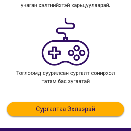
унаган хэлтнийхтэй харьцуулаарай.
Тоглоомд суурилсан сургалт сонирхол
татам бас зугаатай
Сургалтаа Эхлээрэй