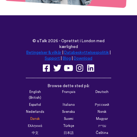
©
uTalk
2026 - Oprettet i London med
kærlighed
Betingelser & vilkår
|
Databeskyttelsespolitik
|
Support
|
Blog
|
Download
Browse dette sted på:
English
Français
Deutsch
(British)
Español
Italiano
Русский
Nederlands
Svenska
Norsk
Dansk
Suomi
Magyar
Ελληνικά
Türkçe
עברית
中文
日本語
Čeština