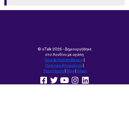
©
uTalk
2026 - Δημιουργήθηκε
στο Λονδίνο με αγάπη
Όροι & Προϋποθέσεις
|
Πολιτική Απορρήτου
|
Υποστήριξη
|
Blog
|
Λήψη
Περιήγηση στον ιστότοπο σε:
English
Français
Deutsch
(British)
Español
Italiano
Русский
Nederlands
Svenska
Norsk
Dansk
Suomi
Magyar