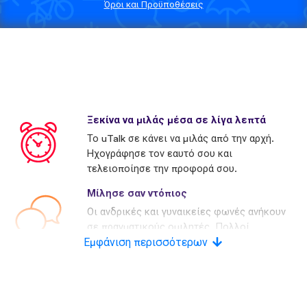
Όροι και Προϋποθέσεις
Ξεκίνα να μιλάς μέσα σε λίγα λεπτά
Το uTalk σε κάνει να μιλάς από την αρχή.
Ηχογράφησε τον εαυτό σου και
τελειοποίησε την προφορά σου.
Μίλησε σαν ντόπιος
Οι ανδρικές και γυναικείες φωνές ανήκουν
σε πραγματικούς ομιλητές. Πολλοί
Εμφάνιση περισσότερων
ανταγωνιστές χρησιμοποιούν τεχνητές
φωνές.