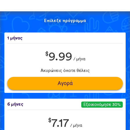
Επίλεξε πρόγραμμα
1 μήνας
$
9.99
/ μήνα
Ακυρώνεις όποτε θέλεις
Αγορά
6 μήνες
Εξοικονόμησε 30%
$
7.17
/ μήνα