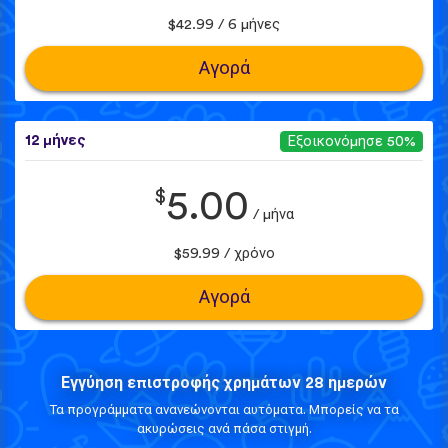
$42.99 / 6 μήνες
Αγορά
12 μήνες
Εξοικονόμησε 50%
$
5.00
/ μήνα
$59.99 / χρόνο
Αγορά
Εγγύηση επιστροφής χρημάτων 28 ημερών
Τα προγράμματα ανανεώνονται αυτόματα. Μπορείς να τα
ακυρώσεις ανά πάσα στιγμή.