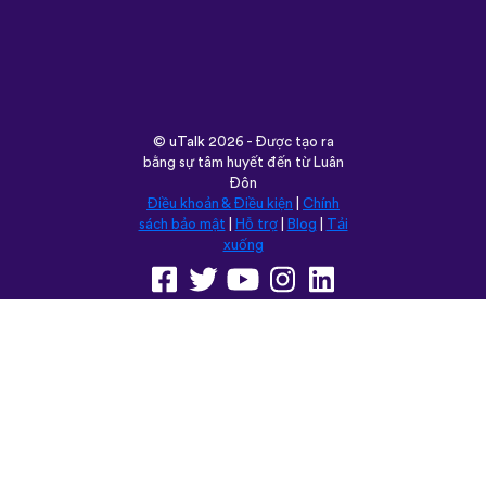
©
uTalk
2026 - Được tạo ra
bằng sự tâm huyết đến từ Luân
Đôn
Điều khoản & Điều kiện
|
Chính
sách bảo mật
|
Hỗ trợ
|
Blog
|
Tải
xuống
Trình duyệt trang web này
trong:
English
Français
Deutsch
(British)
Español
Italiano
Русский
Nederlands
Svenska
Norsk
Dansk
Suomi
Magyar