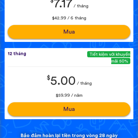
$
7.17
/ tháng
$42.99 / 6 tháng
Mua
12 tháng
Tiết kiệm với khuyến
mãi 50%
$
5.00
/ tháng
$59.99 / năm
Mua
Bảo đảm hoàn lại tiền trong vòng 28 ngày