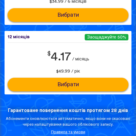
$34.99 / 6 місяців
Вибрати
12 місяців
Заощаджуйте 50%
$
4.17
/ місяць
$49.99 / рік
Вибрати
Гарантоване повернення коштів протягом 28 днів
Абонементи оновлюються автоматично, якщо вони не скасовані
через налаштування вашого облікового запису.
Правила та умови