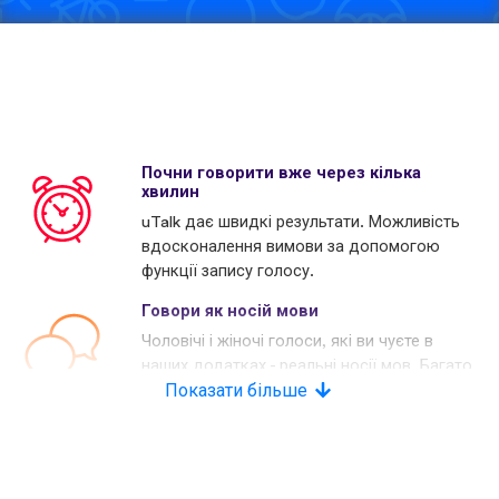
Почни говорити вже через кілька
хвилин
uTalk дає швидкі результати. Можливість
вдосконалення вимови за допомогою
функції запису голосу.
Говори як носій мови
Чоловічі і жіночі голоси, які ви чуєте в
наших додатках - реальні носії мов. Багато
наших конкурентів використовують
Показати більше
комп'ютерні голоси.