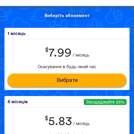
Виберіть абонемент
1 місяць
$
7.99
/ місяць
Скасування в будь-який час
Вибрати
6 місяців
Заощаджуйте 25%
$
5.83
/ місяць