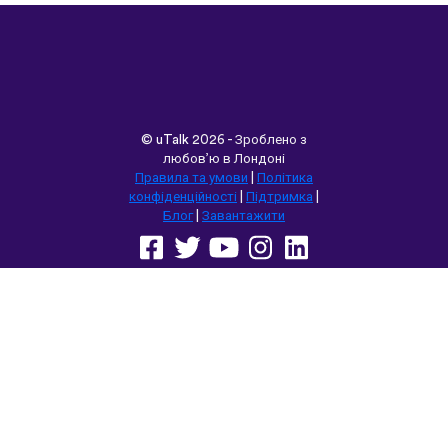
©
uTalk
2026 - Зроблено з
любов’ю в Лондоні
Правила та умови
|
Політика
конфіденційності
|
Підтримка
|
Блог
|
Завантажити
Переглянути цей сайт у:
English
Français
Deutsch
(British)
Español
Italiano
Русский
Nederlands
Svenska
Norsk
Dansk
Suomi
Magyar
Ελληνικά
Türkçe
עברית