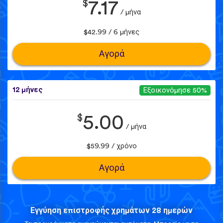
$
7.17
/ μήνα
$42.99 / 6 μήνες
Αγορά
12 μήνες
Εξοικονόμησε 50%
$
5.00
/ μήνα
$59.99 / χρόνο
Αγορά
Εγγύηση επιστροφής χρημάτων 28 ημερών