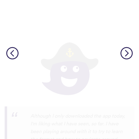
I’m SOOOOO grateful, you are literally
the only app who has SO MANY African
languages !!!!! I recently took a DNA test
and I really want to reconnect with my
African roots and it’s so hard to find
African languages other than Swahili on
the internet and the resources aren’t
easily accessible… the fact that you have