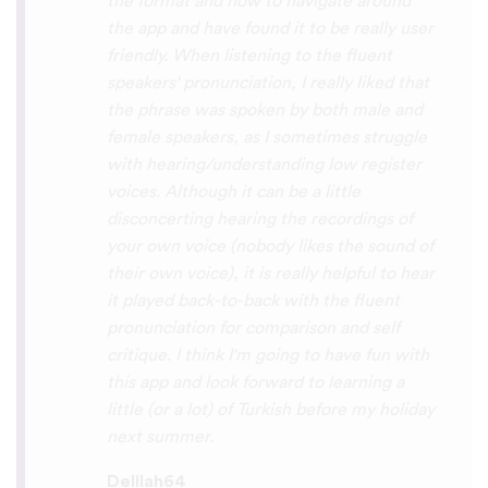
So many languages makes me so happy
because of you, I’ll be able to learn
Lingala, Yoruba , Zulu , Xhosa !!! Thank
you x10000000 ! And your games are very
interactive, fun and the vocabulary words
that you suggest offer a great virtual
immersion / introduction to the language
:) perfect for beginners!!! Ps: Are you
planing to add Ewe , Fon and Akan in the
future?
😍
😍
😍
they are the official
languages of Benin, Togo and Ghana :D
Thanks
🙏
😊
Sunshiiiine_004
App Store