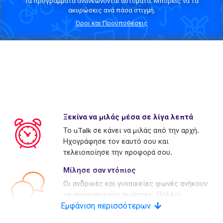
Τα προγράμματα ανανεώνονται αυτόματα. Μπορείς να τα
ακυρώσεις ανά πάσα στιγμή.
Όροι και Προϋποθέσεις
Ξεκίνα να μιλάς μέσα σε λίγα λεπτά
Το uTalk σε κάνει να μιλάς από την αρχή.
Ηχογράφησε τον εαυτό σου και
τελειοποίησε την προφορά σου.
Μίλησε σαν ντόπιος
Οι ανδρικές και γυναικείες φωνές ανήκουν
σε πραγματικούς ομιλητές. Πολλοί
Εμφάνιση περισσότερων
ανταγωνιστές χρησιμοποιούν τεχνητές
φωνές.