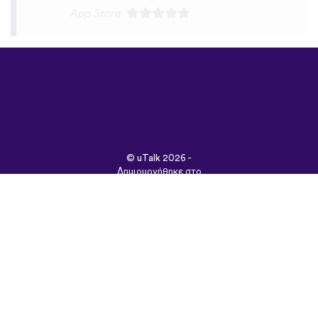
©
uTalk
2026 -
Δημιουργήθηκε στο
Λονδίνο με αγάπη
Όροι & Προϋποθέσεις
|
Πολιτική Απορρήτου
|
Υποστήριξη
|
Blog
|
Λήψη
Περιήγηση στον
ιστότοπο σε:
English
Français
Deutsch
(British)
Español
Italiano
Русский
Nederlands
Svenska
Norsk
Dansk
Suomi
Magyar