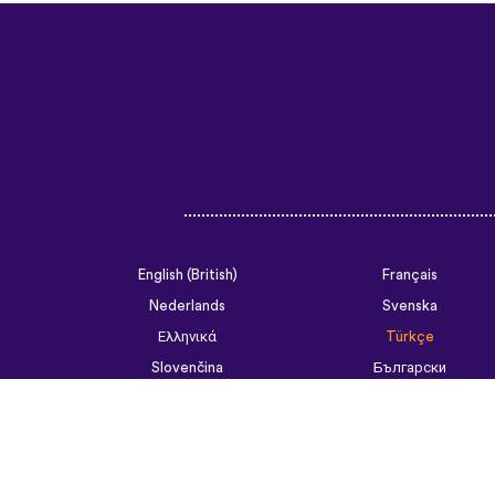
English (British)
Français
Nederlands
Svenska
Ελληνικά
Türkçe
Slovenčina
Български
ไทย
Tiếng Việt