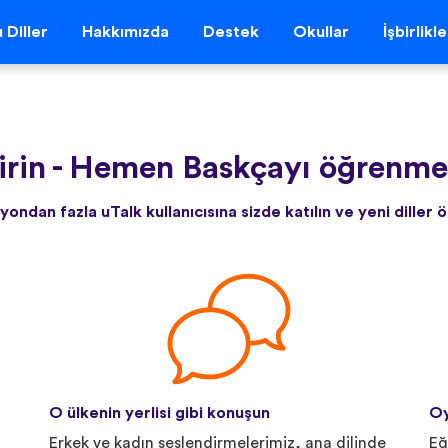
 Diller
Hakkımızda
Destek
Okullar
İşbirlikl
irin
-
Hemen Baskçayı öğrenmey
yondan fazla uTalk kullanıcısına sizde katılın ve yeni diller 
O ülkenin yerlisi gibi konuşun
Oy
Erkek ve kadın seslendirmelerimiz, ana dilinde
Eğ