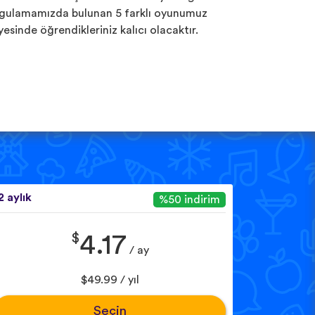
gulamamızda bulunan 5 farklı oyunumuz
yesinde öğrendikleriniz kalıcı olacaktır.
2 aylık
%50 indirim
$
4.17
/ ay
$49.99 / yıl
Seçin