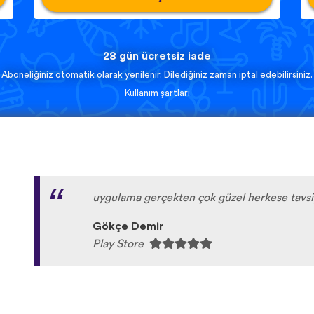
28 gün ücretsiz iade
Aboneliğiniz otomatik olarak yenilenir. Dilediğiniz zaman iptal edebilirsiniz.
Kullanım şartları
uygulama gerçekten çok güzel herkese tavs
Gökçe Demir
Play Store