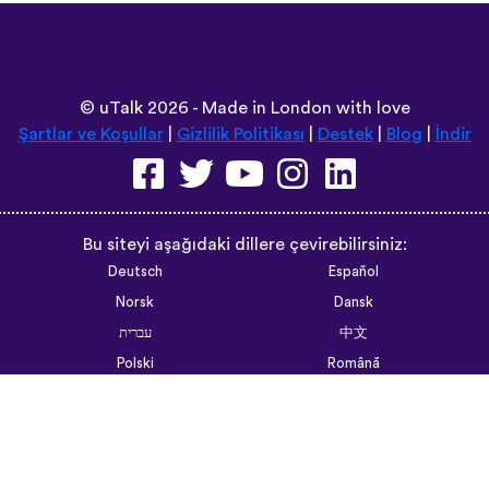
©
uTalk
2026 - Made in London with love
Şartlar ve Koşullar
|
Gizlilik Politikası
|
Destek
|
Blog
|
İndir
Bu siteyi aşağıdaki dillere çevirebilirsiniz:
Deutsch
Español
Norsk
Dansk
עברית
中文
Polski
Română
한국어
Português do Brasil
Монгол
Azərbaycan dili