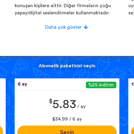
konuşan kişilere aittir. Diğer firmaların çoğu
uy
yapay/dijital seslendirmeler kullanmaktadır.
sa
Daha çok göster
Abonelik paketinizi seçin
6 ay
1
%25 indirim
$
5.83
/ ay
$34.99 / 6 ay
Seçin