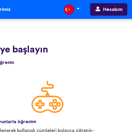
Hesabım
erimiz
e başlayın
öğrenin
unlarla öğrenim
lenerek kullanışlı cümleleri kolayca öğrenin -