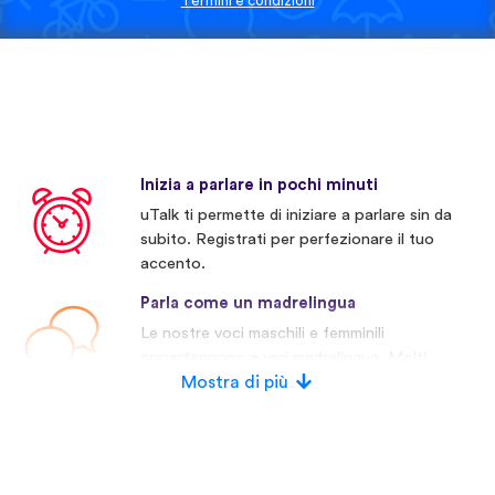
Termini e condizioni
Inizia a parlare in pochi minuti
uTalk ti permette di iniziare a parlare sin da
subito. Registrati per perfezionare il tuo
accento.
Parla come un madrelingua
Le nostre voci maschili e femminili
appartengono a veri madrelingua. Molti
concorrenti invece usano voci artificiali.
Mostra di più