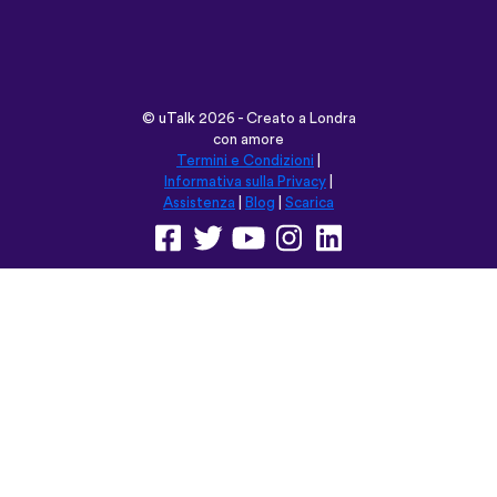
©
uTalk
2026 - Creato a Londra
con amore
Termini e Condizioni
|
Informativa sulla Privacy
|
Assistenza
|
Blog
|
Scarica
Naviga su questo sito in:
English
Français
Deutsch
(British)
Español
Italiano
Русский
Nederlands
Svenska
Norsk
Dansk
Suomi
Magyar
Ελληνικά
Türkçe
עברית
中文
日本語
Čeština