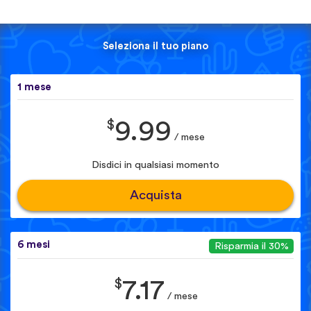
Seleziona il tuo piano
1 mese
$
9.99
/ mese
Disdici in qualsiasi momento
Acquista
6 mesi
Risparmia il 30%
$
7.17
/ mese