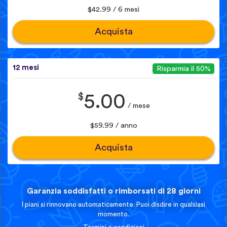
$42.99 / 6 mesi
Acquista
12 mesi
Risparmia il 50%
$
5.00
/ mese
$59.99 / anno
Acquista
Garanzia soddisfatti o rimborsati di 28 giorni
I piani si rinnovano automaticamente. Puoi disdire in qualsiasi
momento.