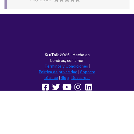
©
uTalk
2026 - Hecho en
Londres, con amor
Términos y Condiciones
|
Política de privacidad
|
Soporte
técnico
|
Blog
|
Descargar
Navega esta web en:
English
Français
Deutsch
(British)
Español
Italiano
Русский
Nederlands
Svenska
Norsk