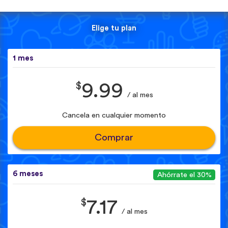
Elige tu plan
1 mes
$
9.99
/ al mes
Cancela en cualquier momento
Comprar
6 meses
Ahórrate el 30%
$
7.17
/ al mes