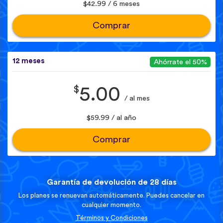
$42.99 / 6 meses
Comprar
12 meses
Ahórrate el 50%
$
5.00
/ al mes
$59.99 / al año
Comprar
Garantía de devolución de 28 días
Los planes se renuevan automáticamente. Puedes cancelar en
cualquier momento.
Términos y Condiciones