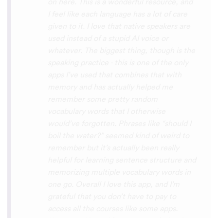
with hearing/understanding low register
voices. Although it can be a little
disconcerting hearing the recordings of
your own voice (nobody likes the sound of
their own voice), it is really helpful to hear
it played back-to-back with the fluent
pronunciation for comparison and self
critique. I think I'm going to have fun with
this app and look forward to learning a
little (or a lot) of Turkish before my holiday
next summer.
Delilah64
App Store