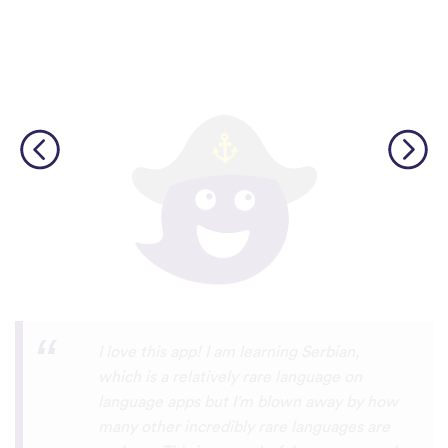
Although I only downloaded the app today,
I'm liking what I have seen, so far. I have
been playing around with it to try to learn
the format and how to navigate around
the app and have found it to be really user
friendly. When listening to the fluent
speakers' pronunciation, I really liked that
the phrase was spoken by both male and
female speakers, as I sometimes struggle