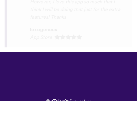
©
uTalk
2026 - ロンドン
で開発されました
取引条件
|
プライバシポ
リシー
|
サポート
|
ブロ
グ
|
ダウンロード
言語：
English
Français
Deutsch
(British)
Español
Italiano
Русский
Nederlands
Svenska
Norsk
Dansk
Suomi
Magyar
Ελληνικά
Türkçe
עברית
中文
日本
Čeština