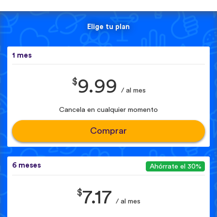
Elige tu plan
1 mes
$
9.99
/ al mes
Cancela en cualquier momento
Comprar
6 meses
Ahórrate el 30%
$
7.17
/ al mes