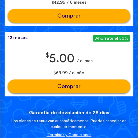
$42.99 / 6 meses
Comprar
12 meses
Ahórrate el 50%
$
5.00
/ al mes
$59.99 / al año
Comprar
Garantía de devolución de 28 días
Los planes se renuevan automáticamente. Puedes cancelar en
cualquier momento.
Términos y Condiciones