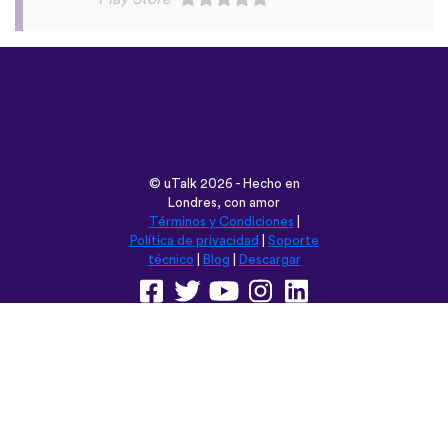
©
uTalk
2026 - Hecho en
Londres, con amor
Términos y Condiciones
|
Política de privacidad
|
Soporte
técnico
|
Blog
|
Descargar
Navega esta web en:
English
Français
Deutsch
(British)
Español
Italiano
Русский
Nederlands
Svenska
Norsk
Dansk
Suomi
Magyar
Ελληνικά
Türkçe
עברית
中文
日本語
Čeština
Slovenčina
Български
Polski
Română
فارسی
Bahasa
(ایران)
Indonesia