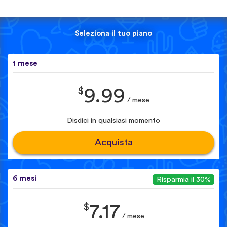
Seleziona il tuo piano
1 mese
$
9.99
/ mese
Disdici in qualsiasi momento
Acquista
6 mesi
Risparmia il 30%
$
7.17
/ mese