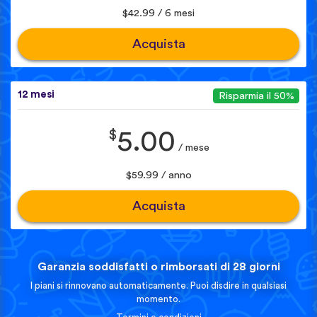
$42.99 / 6 mesi
Acquista
12 mesi
Risparmia il 50%
$
5.00
/ mese
$59.99 / anno
Acquista
Garanzia soddisfatti o rimborsati di 28 giorni
I piani si rinnovano automaticamente. Puoi disdire in qualsiasi
momento.