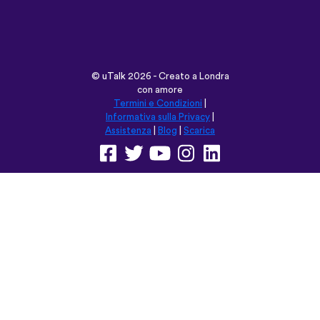
Informativa sulla Privacy
|
Assistenza
|
Blog
|
Scarica
Naviga su questo sito in:
English
Français
Deutsch
(British)
Español
Italiano
Русский
Nederlands
Svenska
Norsk
Dansk
Suomi
Magyar
Ελληνικά
Türkçe
עברית
中文
日本語
Čeština
Slovenčina
Български
Polski
Română
فارسی
Bahasa
(ایران)
Indonesia
ไทย
Tiếng
한국어
Việt
Português
Українська
العربية
do Brasil
الرسمية
الحديثة