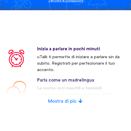
Termini e condizioni
Inizia a parlare in pochi minuti
uTalk ti permette di iniziare a parlare sin da
subito. Registrati per perfezionare il tuo
accento.
Parla come un madrelingua
Le nostre voci maschili e femminili
appartengono a veri madrelingua. Molti
concorrenti invece usano voci artificiali.
Mostra di più