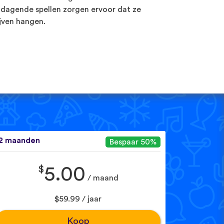
tdagende spellen zorgen ervoor dat ze
ijven hangen.
2 maanden
Bespaar 50%
$
5.00
/ maand
$59.99 / jaar
Koop