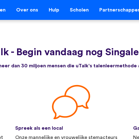
len
Over ons
Hulp
Scholen
Partnerschappe
lk
-
Begin vandaag nog Singalee
e meer dan 30 miljoen mensen die uTalk's talenleermethode
Spreek als een local
Ga
et
Onze mannelijke en vrouwelijke stemacteurs
Ne