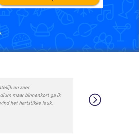
.
ren. Het is makkelijk en
euwe talen.