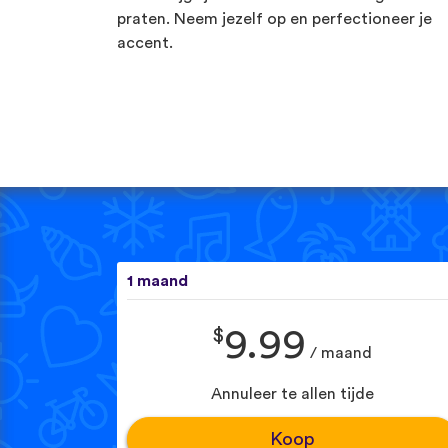
praten. Neem jezelf op en perfectioneer je
accent.
1 maand
$
9.99
/ maand
Annuleer te allen tijde
Koop