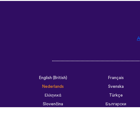
A
English (British)
Français
Nederlands
Svenska
Ελληνικά
Türkçe
Slovenčina
Български
ไทย
Tiếng Việt