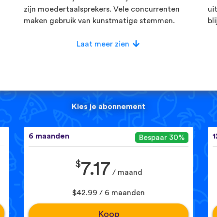
zijn moedertaalsprekers. Vele concurrenten
ui
maken gebruik van kunstmatige stemmen.
bl
Laat meer zien
Kies je abonnement
6 maanden
1
Bespaar 30%
$
7.17
/ maand
$42.99 / 6 maanden
Koop