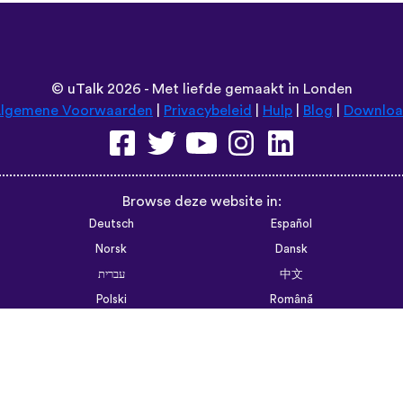
©
uTalk
2026 - Met liefde gemaakt in Londen
lgemene Voorwaarden
|
Privacybeleid
|
Hulp
|
Blog
|
Downlo
Browse deze website in:
Deutsch
Español
Norsk
Dansk
עברית
中文
Polski
Română
한국어
Português do Brasil
Монгол
Azərbaycan dili