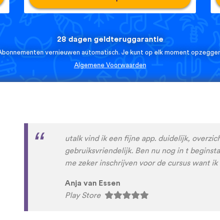
28 dagen geldteruggarantie
Abonnementen vernieuwen automatisch. Je kunt op elk moment opzeggen
Algemene Voorwaarden
Hele prettige app om nieuwe talen mee te le
duidelijk opgezet en leert je stapsgewijs ni
Jaaps.
App Store