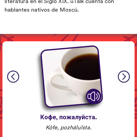
literatura en el Siglo XIX. uTalk cuenta con
hablantes nativos de Moscú.
Кофе, пожалуйста.
Kófe, pozháluĭsta.