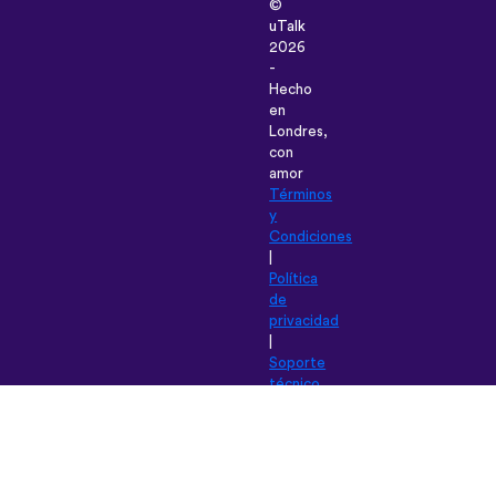
©
uTalk
2026
-
Hecho
en
Londres,
con
amor
Términos
y
Condiciones
|
Política
de
privacidad
|
Soporte
técnico
|
Blog
|
Descargar