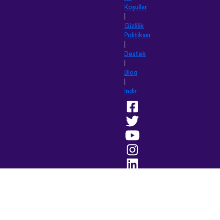
Koşullar
|
Gizlilik
Politikası
|
Destek
|
Blog
|
İndir
Bu
siteyi
aşağıdaki