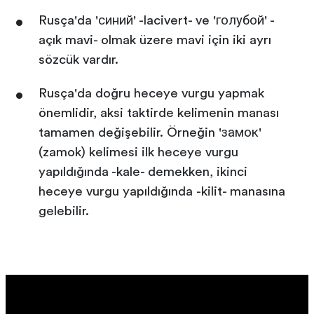
Rusça'da 'синий' -lacivert- ve 'голубой' -
açık mavi- olmak üzere mavi için iki ayrı
sözcük vardır.
Rusça'da doğru heceye vurgu yapmak
önemlidir, aksi taktirde kelimenin manası
tamamen değişebilir. Örneğin 'замок'
(zamok) kelimesi ilk heceye vurgu
yapıldığında -kale- demekken, ikinci
heceye vurgu yapıldığında -kilit- manasına
gelebilir.