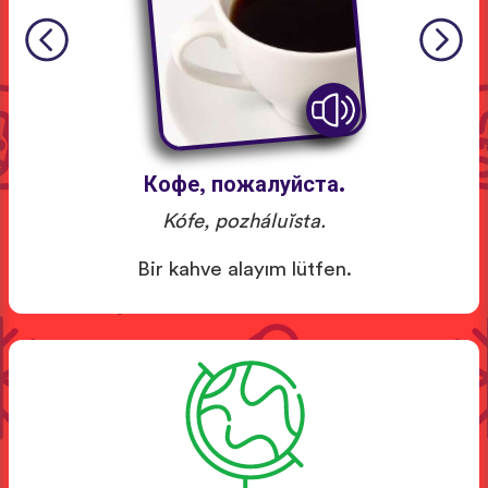
Кофе, пожалуйста.
Kófe, pozháluĭsta.
Bir kahve alayım lütfen.