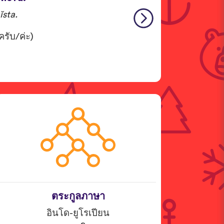
ĭsta.
รับ/ค่ะ)
ตระกูลภาษา
อินโด-ยูโรเปียน