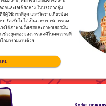
าซัคสถาน, เบลารุส และคีร์กีซสถาน
ันออกและเอเชียกลาง ในบรรดากลุ่ม
ีผู้ใช้มากที่สุด และมีความเกี่ยวข้อง
าษารัสเซียไม่ได้เป็นภาษาราชการของ
ุนนางใช้ภาษาฝรั่งเศสและภาษาเยอรมัน
านในช่วงยุคทองของวรรณคดีในศตวรรษที่
อสโกมาร่วมงานด้วย
นเลย
Кофе, пожалу