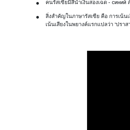
คนรัสเซียมีสีน้ำเงินสองเฉด - синий 
สิ่งสำคัญในภาษารัสเซีย คือ การเน้น
เน้นเสียงในพยางค์แรกแปลว่า 'ปราสาท