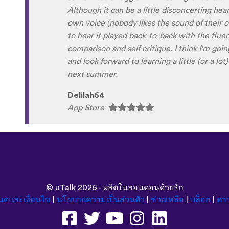
Xhosa !!! Thank you x10000000 ! And your g
fun and the vocabulary words that you sugges
immersion / introduction to the language :) p
Are you planing to add Ewe , Fon and Akan i
are the official languages of Benin, Togo a
Sunshiiiine_004
App Store
©
uTalk
2026 - ผลิตในลอนดอนด้วยรัก
นดและเงื่อนไข
|
นโยบายความเป็นส่วนตัว
|
ช่วยเหลือ
|
บล็อก
|
ดา