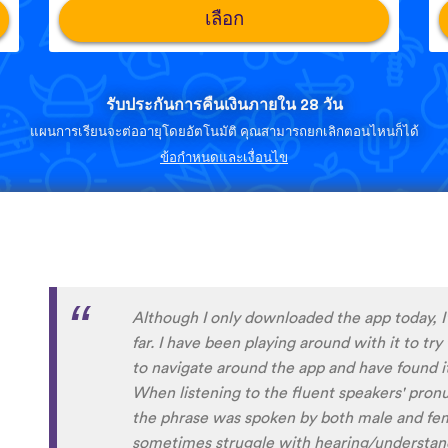
เลือก
รับประกันการคืนเงินภายใน 28 วัน
แผนการเรียนจะต่ออายุโดยอัตโนมัติ คุณสามารถยกเลิกตอนไหนก็ได้
ข้อกำหนดและเงื่อนไข
I’m SOOOOO grateful, you are literally th
African languages !!!!! I recently took a DNA 
reconnect with my African roots and it’s so h
languages other than Swahili on the internet
easily accessible… the fact that you have 
so happy because of you, I’ll be able to learn