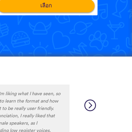
เลือก
e only app who has SO MANY
test and I really want to
ard to find African
 and the resources aren’t
So many languages makes me
 Lingala, Yoruba , Zulu ,