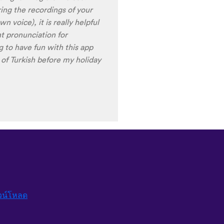
ames are very interactive,
t offer a great virtual
erfect for beginners!!! Ps:
n the future?
😍
😍
😍
they
nd Ghana :D Thanks
🙏
😊
วน์โหลด