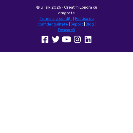
©
uTalk
2026 - Creat în Londra cu
dragoste
Termeni și condiții
|
Politica de
confidențialitate
|
Suport
|
Blog
|
Descarcă
Navighează pe acest site în:
English
Français
Deutsch
(British)
Español
Italiano
Русский
Nederlands
Svenska
Norsk
Dansk
Suomi
Magyar
Ελληνικά
Türkçe
עברית
中文
日本語
Čeština
Slovenčina
Български
Polski
Română
فارسی
Bahasa
(ایران)
Indonesia
ไทย
Tiếng
한국어