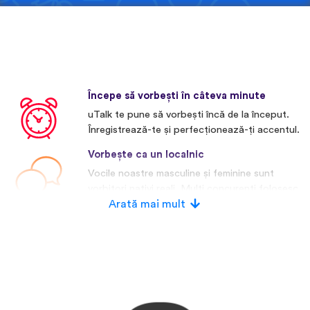
Începe să vorbești în câteva minute
uTalk te pune să vorbești încă de la început.
Înregistrează-te și perfecționează-ți accentul.
Vorbește ca un localnic
Vocile noastre masculine și feminine sunt
vorbitori nativi reali. Mulți concurenți folosesc
voci artificiale.
Arată mai mult