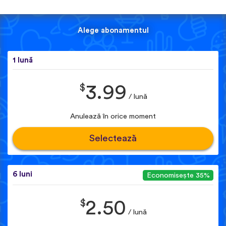
Alege abonamentul
1 lună
$
3.99
/ lună
Anulează în orice moment
Selectează
6 luni
Economisește 35%
$
2.50
/ lună