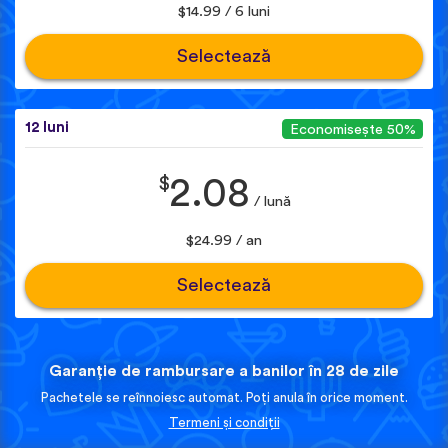
$14.99 / 6 luni
Selectează
12 luni
Economisește 50%
$
2.08
/ lună
$24.99 / an
Selectează
Garanție de rambursare a banilor în 28 de zile
Pachetele se reînnoiesc automat. Poți anula în orice moment.
Termeni și condiții