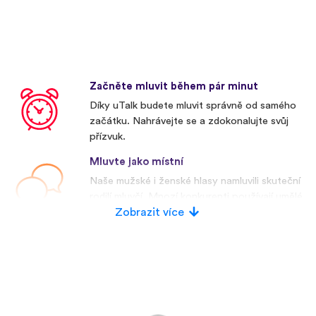
Začněte mluvit během pár minut
Díky uTalk budete mluvit správně od samého
začátku. Nahrávejte se a zdokonalujte svůj
přízvuk.
Mluvte jako místní
Naše mužské i ženské hlasy namluvili skuteční
rodilí mluvčí. Mnozí konkurenti používají umělé
hlasy.
Zobrazit více