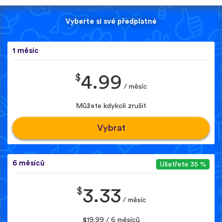
Vyberte si své předplatné
1 měsíc
$
4.99
/ měsíc
Můžete kdykoli zrušit
Vybrat
6 měsíců
Ušetřete 35 %
$
3.33
/ měsíc
$19.99 / 6 měsíců