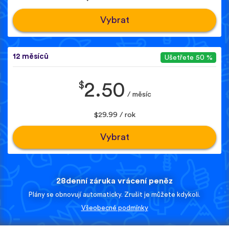
Vybrat
12 měsíců
Ušetřete 50 %
$
2.50
/ měsíc
$29.99 / rok
Vybrat
28denní záruka vrácení peněz
Plány se obnovují automaticky. Zrušit je můžete kdykoli.
Všeobecné podmínky