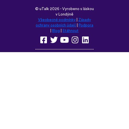
Prohlédněte si tyto stránky v
některém z těchto jazyků:
English
Français
Deutsch
(British)
Español
Italiano
Русский
Nederlands
Svenska
Norsk
Dansk
Suomi
Magyar
Ελληνικά
Türkçe
עברית
中文
日本語
Čeština
Slovenčina
Български
Polski
Română
فارسی
Bahasa
(ایران)
Indonesia
ไทย
Tiếng
한국어
Việt
Português
Українська
العربية
do Brasil
الرسمية
الحديثة
Монгол
Azərbaycan