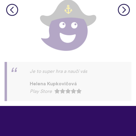
©
uTalk
2026 - Vyrobeno s láskou
v Londýně
Všeobecné podmínky
|
Zásady
ochrany osobních údajů
|
Podpora
|
Blog
|
Stáhnout