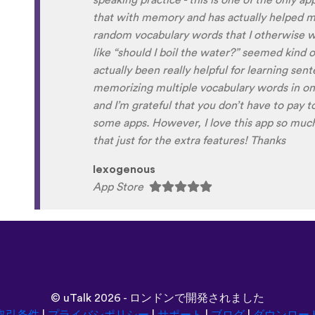
Although it can be a little disconcerting hea
own voice (nobody likes the sound of their own
to hear it played back-to-back with the flue
comparison and self critique. I think I'm goi
and look forward to learning a little (or a lo
next summer.
Delilah64
App Store
©
uTalk
2026 - ロンドンで開発されました
取引条件
|
プライバシポリシー
|
サポート
|
ブログ
|
ダウンロー