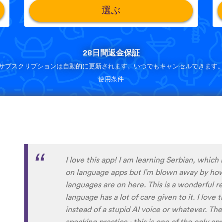
選ぶ
28日間返金保証
サブスクリプションは自動的に更新されます。いつでもキャンセルできます
使用条件
Although I only downloaded the app today, I'
far. I have been playing around with it to tr
to navigate around the app and have found it 
When listening to the fluent speakers' pronun
the phrase was spoken by both male and fem
sometimes struggle with hearing/understand