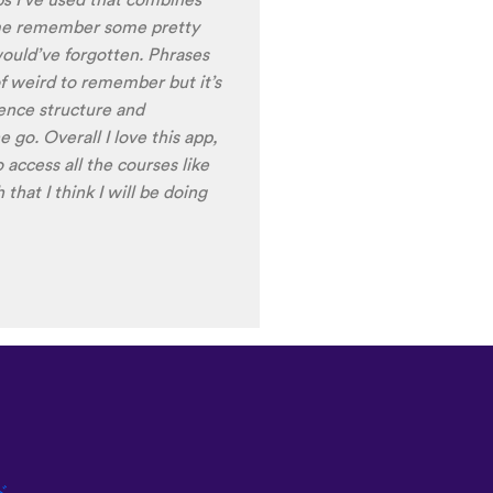
ring the recordings of your
 voice), it is really helpful
nt pronunciation for
ng to have fun with this app
t) of Turkish before my holiday
ド