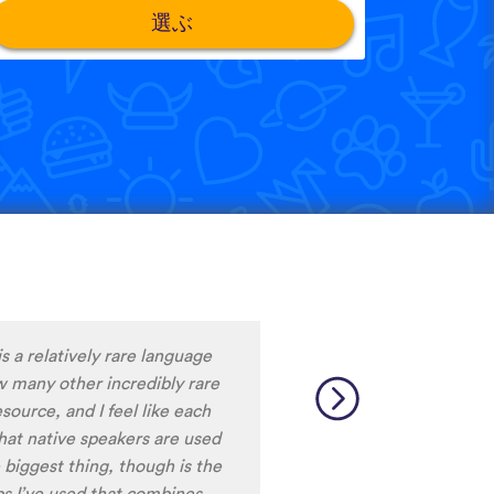
選ぶ
。
m liking what I have seen, so
y to learn the format and how
to be really user friendly.
ciation, I really liked that
ale speakers, as I
ing low register voices.