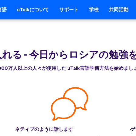
言語
uTalkについて
サポート
学校
共同活動
入れる
-
今日からロシアの勉強
,000万人以上の人々が使用した uTalk言語学習方法を始めまし
ネティブのように話します
ゲ