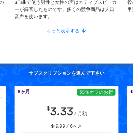
の
uTalkで使う男性と女性の声はネティブスピーカ
役
ーが録音したものです。多くの競争商品は人口
甲
音声を使います。
もっと表示する
サブスクリプションを選んで下さい
6ヶ月
35％オフのお得
$
3.33
/ 月額
$19.99 / 6ヶ月