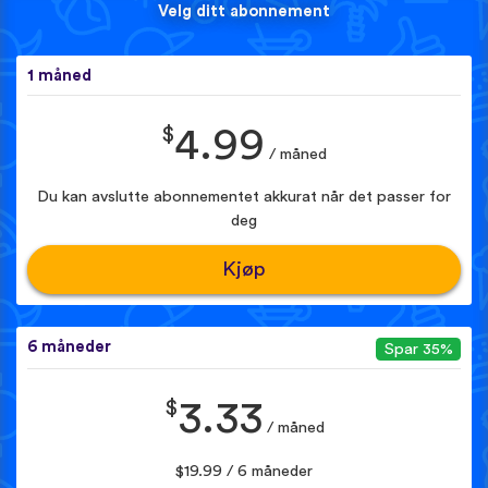
Velg ditt abonnement
1 måned
$
4.99
/ måned
Du kan avslutte abonnementet akkurat når det passer for
deg
Kjøp
6 måneder
Spar 35%
$
3.33
/ måned
$19.99 / 6 måneder