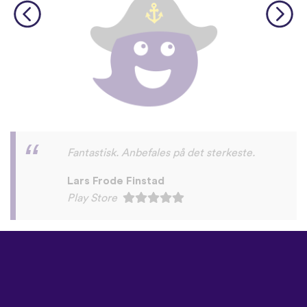
Fint
👌
😍
hawnaz123
App Store
©
uTalk
2026 - Lagd i London
med kjærlighet
Salgsbetingelser
|
Personverninnstillinger
|
Brukerstøtte
|
Blogg
|
Last ned