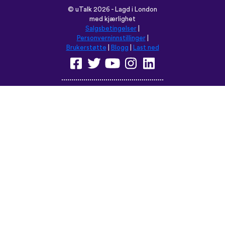
Les denne nettsiden på:
English
Français
Deutsch
(British)
Español
Italiano
Русский
Nederlands
Svenska
Norsk
Dansk
Suomi
Magyar
Ελληνικά
Türkçe
עברית
中文
日本語
Čeština
Slovenčina
Български
Polski
Română
فارسی
Bahasa
(ایران)
Indonesia
ไทย
Tiếng
한국어
Việt
Português
Українська
العربية
do Brasil
الرسمية
الحديثة
Монгол
Azərbaycan
dili