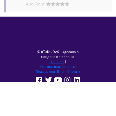
©
uTalk
2026 - Сделано в
Лондоне с любовью
Условия
|
Конфиденциальность
|
Поддержка
|
Блог
|
Скачать
Выбрать другой язык сайта:
English
Français
Deutsch
(British)
Español
Italiano
Русский
Nederlands
Svenska
Norsk
Dansk
Suomi
Magyar
Ελληνικά
Türkçe
עברית
中文
日本語
Čeština
Slovenčina
Български
Polski
Română
فارسی
Bahasa