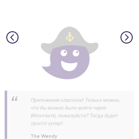
Скачал и прохожу уроки на ура!!! и
запоминаю их хорошо ! Пока все
отлично нет жалоб :) спасибо
разработчикам
Азик Имомов
App Store