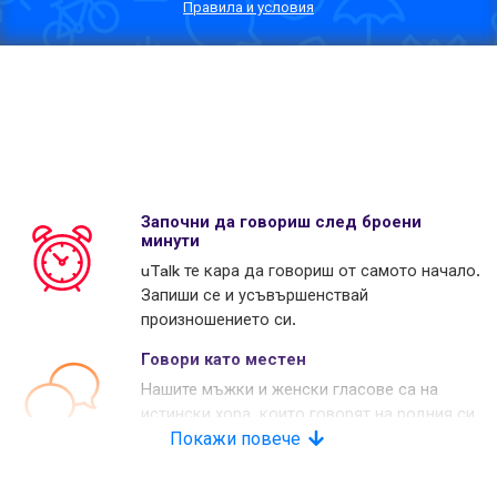
Правила и условия
Започни да говориш след броени
минути
uTalk те кара да говориш от самото начало.
Запиши се и усъвършенствай
произношението си.
Говори като местен
Нашите мъжки и женски гласове са на
истински хора, които говорят на родния си
език. Много наши конкуренти използват
Покажи повече
изкуствени гласове.