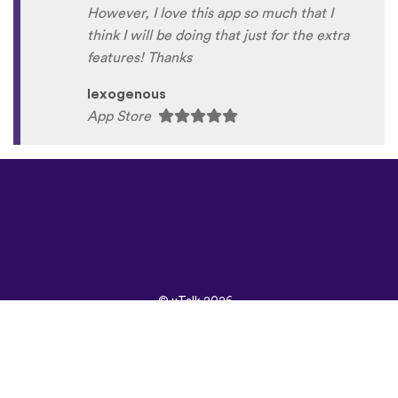
However, I love this app so much that I
think I will be doing that just for the extra
features! Thanks
lexogenous
App Store
©
uTalk
2026 -
Произведено в
Лондон с любов
Правила и условия
|
Политика на
поверителност
|