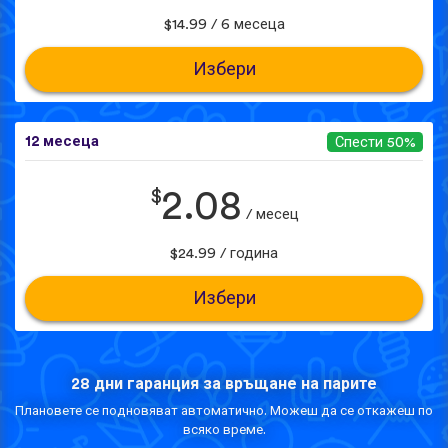
$14.99 / 6 месеца
Избери
12 месеца
Спести 50%
$
2.08
/ месец
$24.99 / година
Избери
28 дни гаранция за връщане на парите
Плановете се подновяват автоматично. Можеш да се откажеш по
всяко време.