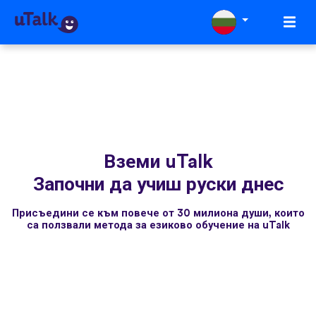
Вземи uTalk
Започни да учиш руски днес
Присъедини се към повече от 30 милиона души, които
са ползвали метода за езиково обучение на uTalk