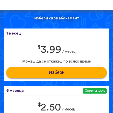
Избери своя абонамент
1 месец
$
3.99
/ месец
Можеш да се откажеш по всяко време
Избери
6 месеца
Спести 35%
$
2.50
/ месец