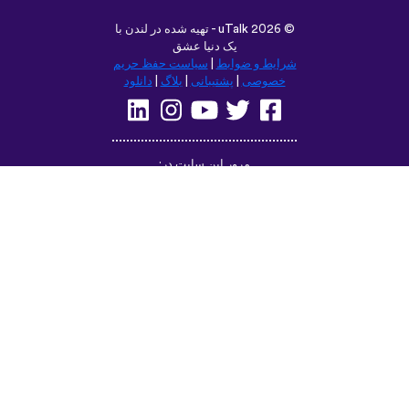
©
uTalk
2026 - تهیه شده در لندن با
یک دنیا عشق
شرایط و ضوابط
|
سیاست حفظ حریم
خصوصی
|
پشتیبانی
|
بلاگ
|
دانلود
مرور این سایت در:
Deutsch
Français
English
(British)
Русский
Italiano
Español
Norsk
Svenska
Nederlands
Magyar
Suomi
Dansk
Ελληνικά
Türkçe
עברית
Čeština
日本語
中文
Polski
Български
Slovenčina
Română
فارسی
Bahasa
(ایران)
Indonesia
한국어
Tiếng
ไทย
Việt