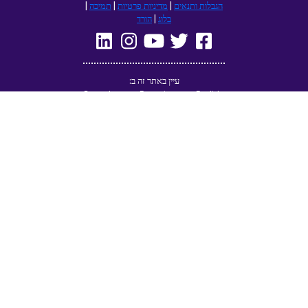
הגבלות ותנאים
|
מדיניות פרטיות
|
תמיכה
|
בלוג
|
הורד
עיין באתר זה ב:
Deutsch
Français
English
(British)
Русский
Italiano
Español
Norsk
Svenska
Nederlands
Magyar
Suomi
Dansk
Ελληνικά
Türkçe
עברית
Čeština
日本語
中文
Polski
Български
Slovenčina
Română
فارسی
Bahasa
(ایران)
Indonesia
한국어
Tiếng
ไทย
Việt
Português
Українська
العربية
do Brasil
الرسمية
الحديثة