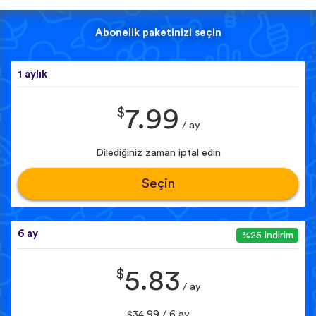
Abonelik paketinizi seçin
1 aylık
$
7.99
/ ay
Dilediğiniz zaman iptal edin
Seçin
6 ay
%25 indirim
$
5.83
/ ay
$34.99 / 6 ay