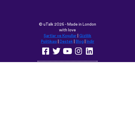
©
uTalk
2026 - Made in London
with love
Şartlar ve Koşullar
|
Gizlilik
Politikası
|
Destek
|
Blog
|
İndir
Bu siteyi aşağıdaki dillere
çevirebilirsiniz:
English
Français
Deutsch
(British)
Español
Italiano
Русский
Nederlands
Svenska
Norsk
Dansk
Suomi
Magyar
Ελληνικά
Türkçe
עברית
中文
日本語
Čeština
Slovenčina
Български
Polski
Română
فارسی
Bahasa