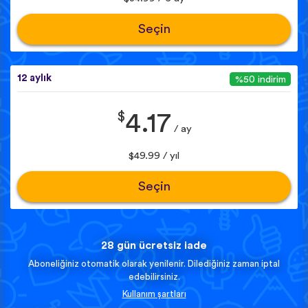
Seçin
12 aylık
%50 indirim
$
4.17
/ ay
$49.99 / yıl
Seçin
28 gün ücretsiz iade
Aboneliğiniz otomatik olarak yenilenir. Dilediğiniz zaman iptal
edebilirsiniz.
Kullanım şartları