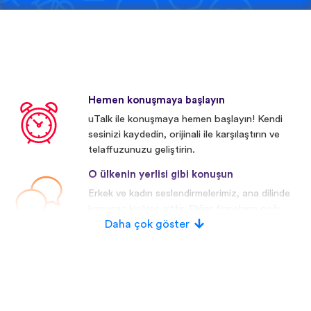
Hemen konuşmaya başlayın
uTalk ile konuşmaya hemen başlayın! Kendi
sesinizi kaydedin, orijinali ile karşılaştırın ve
telaffuzunuzu geliştirin.
O ülkenin yerlisi gibi konuşun
Erkek ve kadın seslendirmelerimiz, ana dilinde
konuşan kişilere aittir. Diğer firmaların çoğu
yapay/dijital seslendirmeler kullanmaktadır.
Daha çok göster