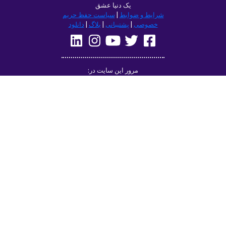
یک دنیا عشق
شرایط و ضوابط
|
سیاست حفظ حریم
خصوصی
|
پشتیبانی
|
بلاگ
|
دانلود
مرور این سایت در:
Deutsch
Français
English
(British)
Русский
Italiano
Español
Norsk
Svenska
Nederlands
Magyar
Suomi
Dansk
Ελληνικά
Türkçe
עברית
Čeština
日本語
中文
Polski
Български
Slovenčina
Română
فارسی
Bahasa
(ایران)
Indonesia
한국어
Tiếng
ไทย
Việt
Português
Українська
العربية
do Brasil
الرسمية