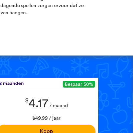
tdagende spellen zorgen ervoor dat ze
ijven hangen.
2 maanden
Bespaar 50%
$
4.17
/ maand
$49.99 / jaar
Koop