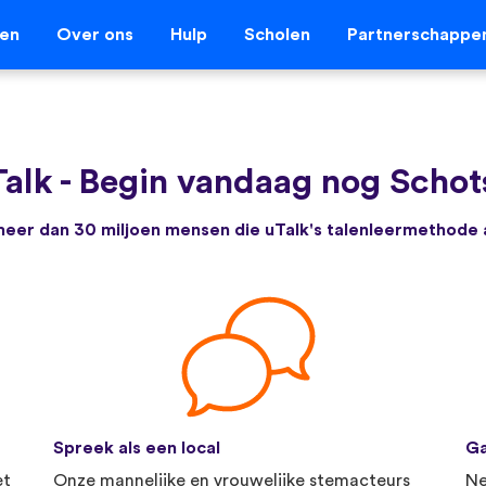
len
Over ons
Hulp
Scholen
Partnerschappe
alk
-
Begin vandaag nog Schots
e meer dan 30 miljoen mensen die uTalk's talenleermethode
Spreek als een local
Ga
et
Onze mannelijke en vrouwelijke stemacteurs
Ne