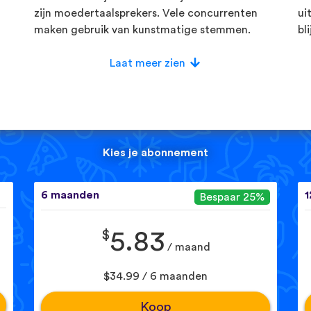
zijn moedertaalsprekers. Vele concurrenten
ui
maken gebruik van kunstmatige stemmen.
bl
Laat meer zien
Kies je abonnement
6 maanden
1
Bespaar 25%
$
5.83
/ maand
$34.99 / 6 maanden
Koop