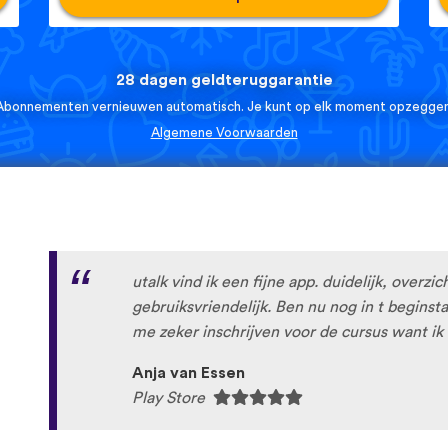
28 dagen geldteruggarantie
Abonnementen vernieuwen automatisch. Je kunt op elk moment opzeggen
Algemene Voorwaarden
utalk vind ik een fijne app. duidelijk, overzic
gebruiksvriendelijk. Ben nu nog in t begins
me zeker inschrijven voor de cursus want ik 
Anja van Essen
Play Store