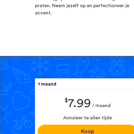
praten. Neem jezelf op en perfectioneer je
accent.
1 maand
$
7.99
/ maand
Annuleer te allen tijde
Koop