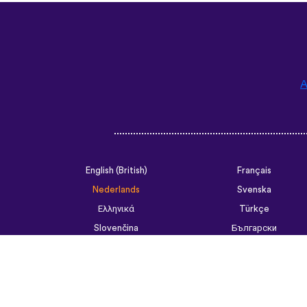
A
English (British)
Français
Nederlands
Svenska
Ελληνικά
Türkçe
Slovenčina
Български
ไทย
Tiếng Việt