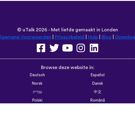
©
uTalk
2026 - Met liefde gemaakt in Londen
lgemene Voorwaarden
|
Privacybeleid
|
Hulp
|
Blog
|
Downlo
Browse deze website in:
Deutsch
Español
Norsk
Dansk
עברית
中文
Polski
Română
한국어
Português do Brasil
Монгол
Azərbaycan dili