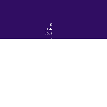
©
uTalk
2026
-
تهیه
شده
در
لندن
با
یک
دنیا
عشق
شرایط
و
ضوابط
|
سیاست
حفظ
حریم