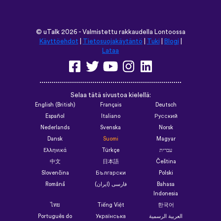
©
uTalk
2026 - Valmistettu rakkaudella Lontoossa
Käyttöehdot
|
Tietosuojakäytäntö
|
Tuki
|
Blogi
|
Lataa
Selaa tätä sivustoa kielellä:
English (British)
Français
Deutsch
Español
Italiano
Русский
Nederlands
Svenska
Norsk
Dansk
Suomi
Magyar
Ελληνικά
Türkçe
עברית
中文
日本語
Čeština
Slovenčina
Български
Polski
Română
فارسی (ایران)
Bahasa
Indonesia
ไทย
Tiếng Việt
한국어
Português do
Українська
العربية الرسمية