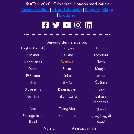
©
uTalk
2026 - Tillverkad i London med kärlek
Användarvillkor
|
Integritetspolicy
|
Support
|
Blogg
|
Ladda ner
Använd denna sida på:
English (British)
Français
Deutsch
Español
Italiano
Русский
Nederlands
Svenska
Norsk
Dansk
Suomi
Magyar
Ελληνικά
Türkçe
עברית
中文
日本語
Čeština
Slovenčina
Български
Polski
Română
فارسی (ایران)
Bahasa
Indonesia
ไทย
Tiếng Việt
한국어
Português do
Українська
العربية الرسمية
Brasil
الحديثة
Монгол
Azərbaycan dili