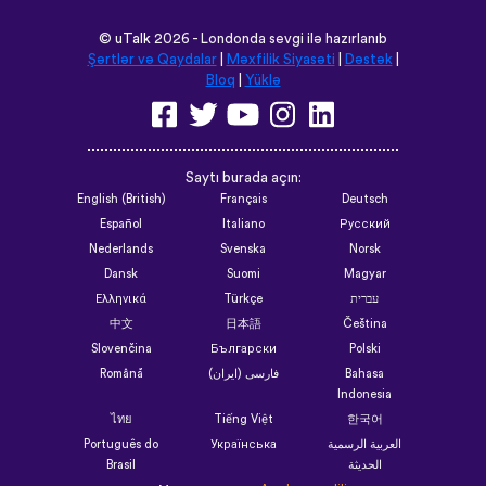
©
uTalk
2026 - Londonda sevgi ilə hazırlanıb
Şərtlər və Qaydalar
|
Məxfilik Siyasəti
|
Dəstək
|
Bloq
|
Yüklə
Saytı burada açın:
English (British)
Français
Deutsch
Español
Italiano
Русский
Nederlands
Svenska
Norsk
Dansk
Suomi
Magyar
Ελληνικά
Türkçe
עברית
中文
日本語
Čeština
Slovenčina
Български
Polski
Română
فارسی (ایران)
Bahasa
Indonesia
ไทย
Tiếng Việt
한국어
Português do
Українська
العربية الرسمية
Brasil
الحديثة