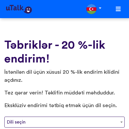
Təbriklər - 20 %-lik
endirim!
İstənilən dil üçün xüsusi 20 %-lik endirim kilidini
açdınız.
Tez qərar verin! Təklifin müddəti məhduddur.
Eksklüziv endirimi tətbiq etmək üçün dil seçin.
Dili seçin