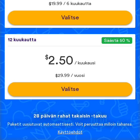
$19.99 / 6 kuukautta
Valitse
12 kuukautta
Säästä 50 %
$
2.50
/ kuukausi
$29.99 / vuosi
Valitse
28 päivän rahat takaisin -takuu
Paketit uusiutuvat automaattisesti. Voit peruuttaa milloin tahansa.
Käyttöehdot