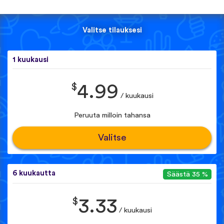
Valitse tilauksesi
1 kuukausi
$
4.99
/ kuukausi
Peruuta milloin tahansa
Valitse
6 kuukautta
Säästä 35 %
$
3.33
/ kuukausi