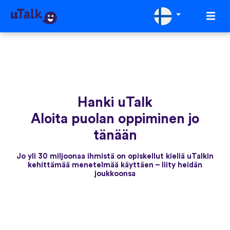
Hanki uTalk
Aloita puolan oppiminen jo
tänään
Jo yli 30 miljoonaa ihmistä on opiskellut kieliä uTalkin
kehittämää menetelmää käyttäen – liity heidän
joukkoonsa