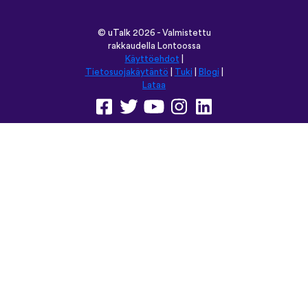
©
uTalk
2026 - Valmistettu
rakkaudella Lontoossa
Käyttöehdot
|
Tietosuojakäytäntö
|
Tuki
|
Blogi
|
Lataa
Selaa tätä sivustoa kielellä:
English
Français
Deutsch
(British)
Español
Italiano
Русский
Nederlands
Svenska
Norsk
Dansk
Suomi
Magyar
Ελληνικά
Türkçe
עברית
中文
日本語
Čeština
Slovenčina
Български
Polski
Română
فارسی
Bahasa
(ایران)
Indonesia