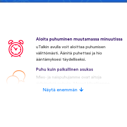
Aloita puhuminen muutamassa minuutissa
uTalkin avulla voit aloittaa puhumisen
välittömästi. Äänitä puhettasi ja hio
ääntämyksesi täydelliseksi.
Puhu kuin paikallinen asukas
Mies- ja naispuhujamme ovat aitoja
äidinkielisiä puhujia. Monet kilpailijamme
käyttävät keinotekoista puhetta.
Näytä enemmän