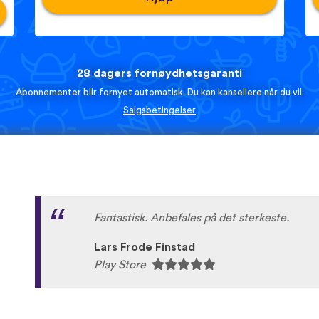
28 dagers fornøydhetsgaranti
Abonnementer blir fornyet automatisk. Du kan kansellere når du vil.
Salgsbetingelser
Fantastisk. Anbefales på det sterkeste.
Lars Frode Finstad
Play Store