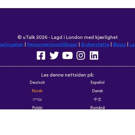
©
uTalk
2026 - Lagd i London med kjærlighet
betingelser
|
Personverninnstillinger
|
Brukerstøtte
|
Blogg
|
La
Les denne nettsiden på:
Deutsch
Español
Norsk
Dansk
עברית
中文
Polski
Română
한국어
Português do Brasil
Монгол
Azərbaycan dili