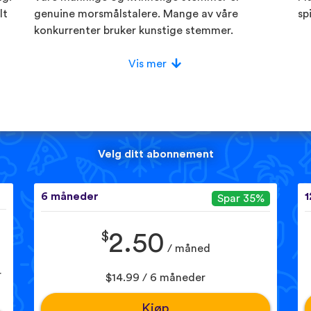
lt
genuine morsmålstalere. Mange av våre
sp
konkurrenter bruker kunstige stemmer.
Vis mer
Velg ditt abonnement
6 måneder
1
Spar 35%
$
2.50
/ måned
r
$14.99 / 6 måneder
Kjøp