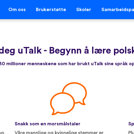
Om oss
Brukerstøtte
Skoler
Samarbeidspa
 deg uTalk
-
Begynn å lære polsk
r 30 millioner menneskene som har brukt uTalk sine språk 
Snakk som en morsmålstaler
Sp
ng.
Våre mannlige og kvinnelige stemmer er
Pl