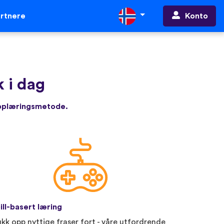
Konto
rtnere
 i dag
opplæringsmetode.
ill-basert læring
ukk opp nyttige fraser fort - våre utfordrende