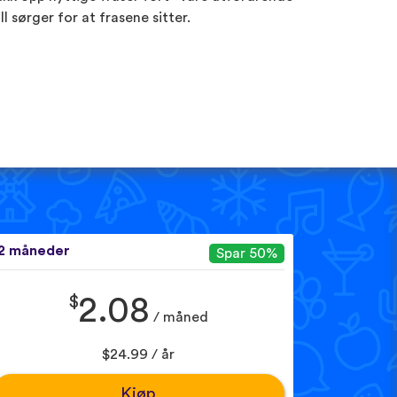
ill sørger for at frasene sitter.
2 måneder
Spar 50%
$
2.08
/ måned
$24.99 / år
Kjøp