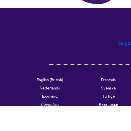
Salgs
English (British)
Français
Nederlands
Svenska
Ελληνικά
Türkçe
Slovenčina
Български
ไทย
Tiếng Việt