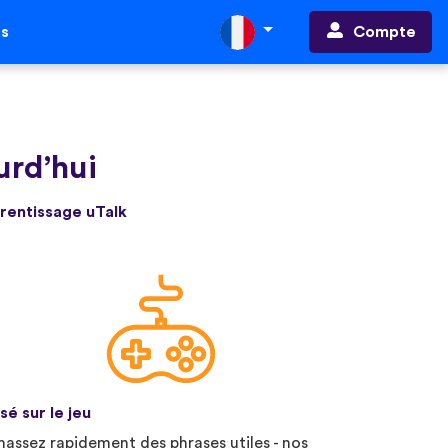
Compte
ts
urd’hui
prentissage uTalk
sé sur le jeu
assez rapidement des phrases utiles - nos