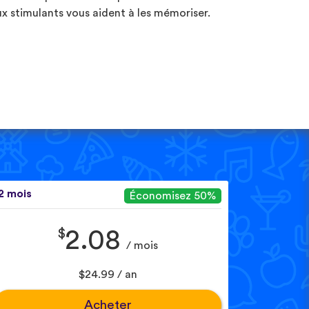
ux stimulants vous aident à les mémoriser.
2 mois
Économisez 50%
$
2.08
/ mois
$24.99 / an
Acheter