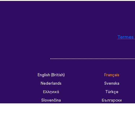
Termes 
English (British)
Français
Nederlands
Svenska
Ελληνικά
Türkçe
Slovenčina
Български
ไทย
Tiếng Việt