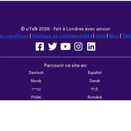
©
uTalk
2026 - Fait à Londres avec amour
et conditions
|
Politique de Confidentialité
|
Aide
|
Blog
|
Tél
Parcourir ce site en:
Deutsch
Español
Norsk
Dansk
עברית
中文
Polski
Română
한국어
Português do Brasil
Монгол
Azərbaycan dili