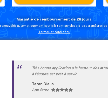
Garantie de remboursement de 28 jours
 renouvelés automatiquement sauf s'ils sont annulés via les paramètres d
Termes et conditions