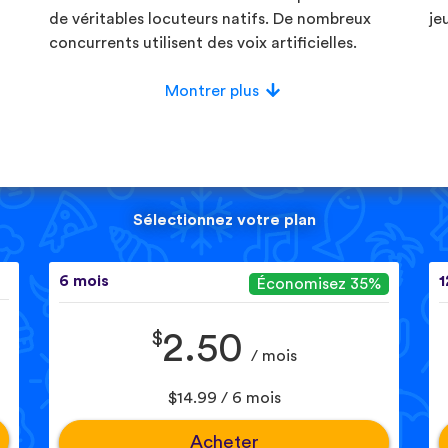
de véritables locuteurs natifs. De nombreux
je
concurrents utilisent des voix artificielles.
Montrer plus
Sélectionnez votre plan
6 mois
1
Économisez 35%
$
2.50
/ mois
$14.99 / 6 mois
Acheter