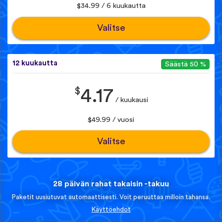
$34.99 / 6 kuukautta
Valitse
12 kuukautta
Säästä 50 %
$
4.17
/ kuukausi
$49.99 / vuosi
Valitse
28 päivän rahat takaisin -takuu
Paketit uusiutuvat automaattisesti. Voit peruuttaa milloin tahansa.
Käyttöehdot