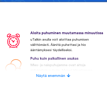
Aloita puhuminen muutamassa minuutissa
uTalkin avulla voit aloittaa puhumisen
välittömästi. Äänitä puhettasi ja hio
ääntämyksesi täydelliseksi.
Puhu kuin paikallinen asukas
Mies- ja naispuhujamme ovat aitoja
äidinkielisiä puhujia. Monet kilpailijamme
käyttävät keinotekoista puhetta.
Näytä enemmän