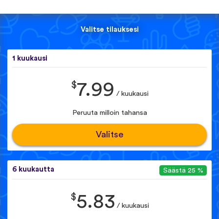
Valitse tilauksesi
1 kuukausi
$
7.99
/ kuukausi
Peruuta milloin tahansa
Valitse
6 kuukautta
Säästä 25 %
$
5.83
/ kuukausi