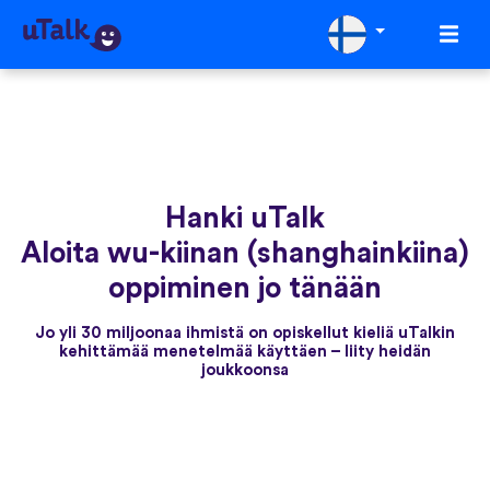
Hanki uTalk
Aloita wu-kiinan (shanghainkiina)
oppiminen jo tänään
Jo yli 30 miljoonaa ihmistä on opiskellut kieliä uTalkin
kehittämää menetelmää käyttäen – liity heidän
joukkoonsa