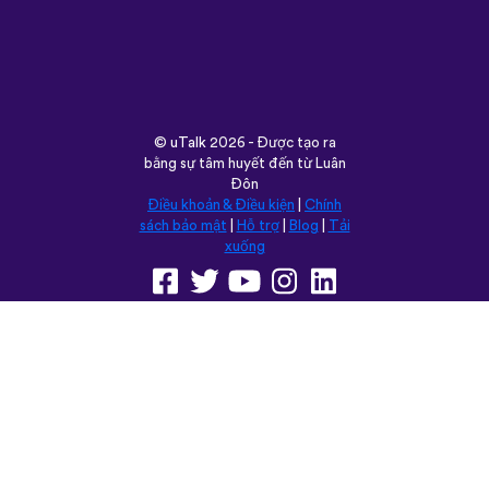
©
uTalk
2026 - Được tạo ra
bằng sự tâm huyết đến từ Luân
Đôn
Điều khoản & Điều kiện
|
Chính
sách bảo mật
|
Hỗ trợ
|
Blog
|
Tải
xuống
Trình duyệt trang web này
trong:
English
Français
Deutsch
(British)
Español
Italiano
Русский
Nederlands
Svenska
Norsk
Dansk
Suomi
Magyar