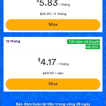
$
5.83
/ tháng
$34.99 / 6 tháng
Mua
12 tháng
Tiết kiệm với khuyến
mãi 50%
$
4.17
/ tháng
$49.99 / năm
Mua
Bảo đảm hoàn lại tiền trong vòng 28 ngày