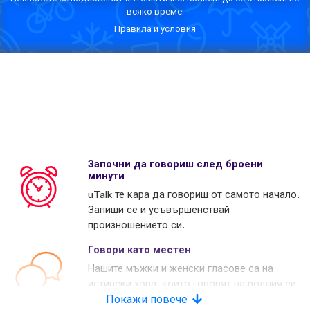
всяко време.
Правила и условия
Започни да говориш след броени
минути
uTalk те кара да говориш от самото начало.
Запиши се и усъвършенствай
произношението си.
Говори като местен
Нашите мъжки и женски гласове са на
истински хора, които говорят на родния си
език. Много наши конкуренти използват
Покажи повече