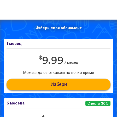
Избери своя абонамент
1 месец
$
9.99
/ месец
Можеш да се откажеш по всяко време
Избери
6 месеца
Спести 30%