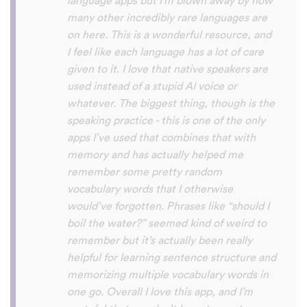
the phrase was spoken by both male and
female speakers, as I sometimes struggle
with hearing/understanding low register
voices. Although it can be a little
disconcerting hearing the recordings of
your own voice (nobody likes the sound of
their own voice), it is really helpful to hear
it played back-to-back with the fluent
pronunciation for comparison and self
critique. I think I'm going to have fun with
this app and look forward to learning a
little (or a lot) of Turkish before my holiday
next summer.
Delilah64
App Store