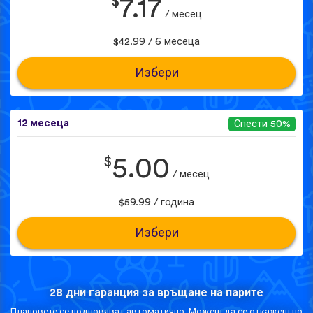
$
7.17
/ месец
$42.99 / 6 месеца
Избери
12 месеца
Спести 50%
$
5.00
/ месец
$59.99 / година
Избери
28 дни гаранция за връщане на парите
Плановете се подновяват автоматично. Можеш да се откажеш по