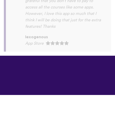
©
uTalk
2026 -
Произведено в
Лондон с любов
Правила и условия
|
Политика на
поверителност
|
Поддръжка
|
Блог
|
Изтегляне
Използвай следните
браузъри:
English
Français
Deutsch
(British)