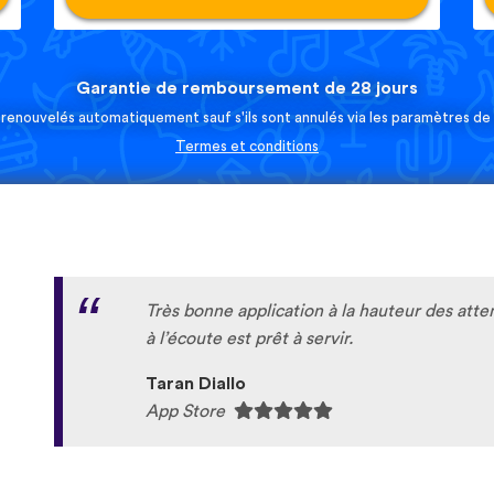
Garantie de remboursement de 28 jours
 renouvelés automatiquement sauf s'ils sont annulés via les paramètres d
Termes et conditions
Très bonne application à la hauteur des atte
à l’écoute est prêt à servir.
Taran Diallo
App Store