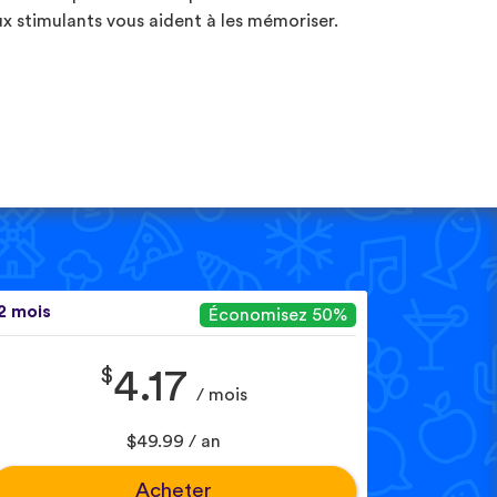
ux stimulants vous aident à les mémoriser.
2 mois
Économisez 50%
$
4.17
/ mois
$49.99 / an
Acheter