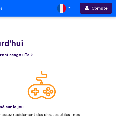
Compte
ts
urd’hui
prentissage uTalk
sé sur le jeu
assez rapidement des phrases utiles - nos