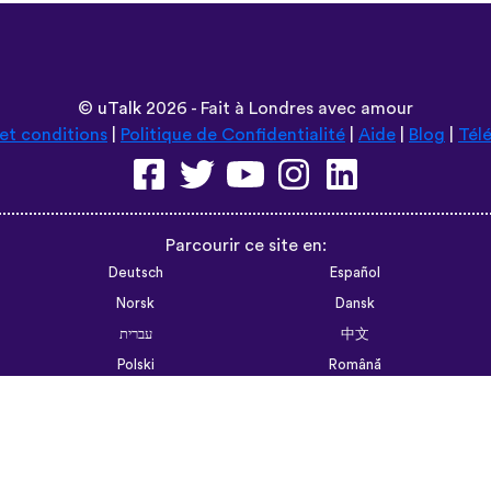
©
uTalk
2026 - Fait à Londres avec amour
et conditions
|
Politique de Confidentialité
|
Aide
|
Blog
|
Tél
Parcourir ce site en:
Deutsch
Español
Norsk
Dansk
עברית
中文
Polski
Română
한국어
Português do Brasil
Монгол
Azərbaycan dili