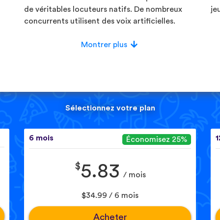
de véritables locuteurs natifs. De nombreux
je
concurrents utilisent des voix artificielles.
Montrer plus
Sélectionnez votre plan
6 mois
1
Économisez 25%
$
5.83
/ mois
$34.99 / 6 mois
Acheter