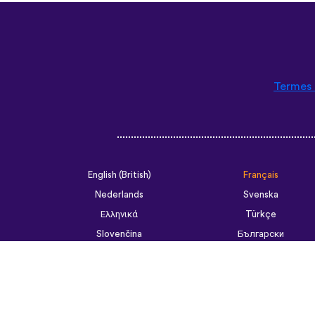
Termes 
English (British)
Français
Nederlands
Svenska
Ελληνικά
Türkçe
Slovenčina
Български
ไทย
Tiếng Việt