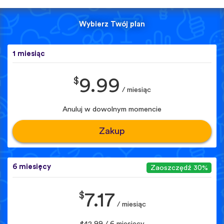
Wybierz Twój plan
1 miesiąc
$
9.99
/ miesiąc
Anuluj w dowolnym momencie
Zakup
6 miesięcy
Zaoszczędź 30%
$
7.17
/ miesiąc
$42.99 / 6 miesięcy