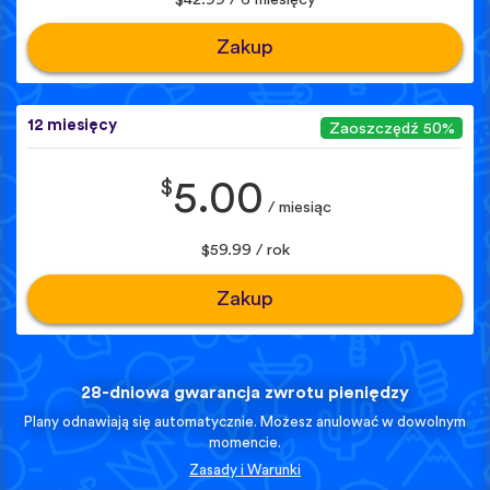
Zakup
12 miesięcy
Zaoszczędź 50%
$
5.00
/ miesiąc
$59.99 / rok
Zakup
28-dniowa gwarancja zwrotu pieniędzy
Plany odnawiają się automatycznie. Możesz anulować w dowolnym
momencie.
Zasady i Warunki