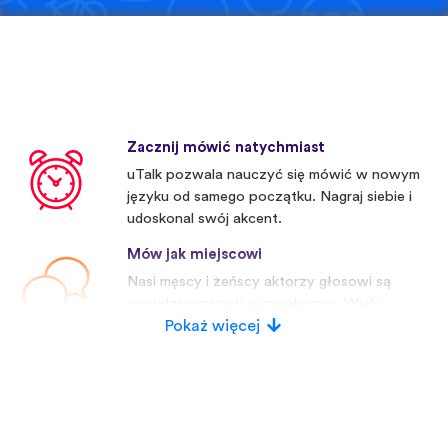
Zacznij mówić natychmiast
uTalk pozwala nauczyć się mówić w nowym
języku od samego początku. Nagraj siebie i
udoskonal swój akcent.
Mów jak miejscowi
Nasi męscy i żeńscy aktorzy głosowi są
prawdziwymi native speakerami. Wielu
konkurentów używa sztucznych głosów.
Pokaż więcej