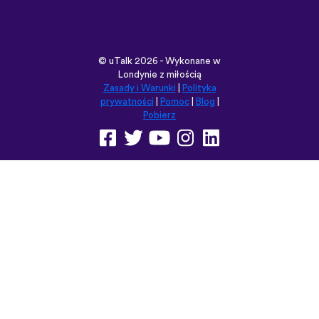
©
uTalk
2026 - Wykonane w
Londynie z miłością
Zasady i Warunki
|
Polityka
prywatności
|
Pomoc
|
Blog
|
Pobierz
Przeglądaj tę witrynę w:
English
Français
Deutsch
(British)
Español
Italiano
Русский
Nederlands
Svenska
Norsk
Dansk
Suomi
Magyar
Ελληνικά
Türkçe
עברית
中文
日本語
Čeština
Slovenčina
Български
Polski