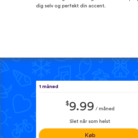
dig selv og perfekt din accent.
1 måned
$
9.99
/ måned
Slet når som helst
Køb