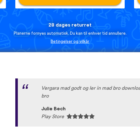
28 dages returret
Planerne fornyes automatisk. Du kan til enhver tid annullere.
Betingelser og vilkår
Vergara mad godt og ler in mad bro downloa
bro
Julie Bech
Play Store