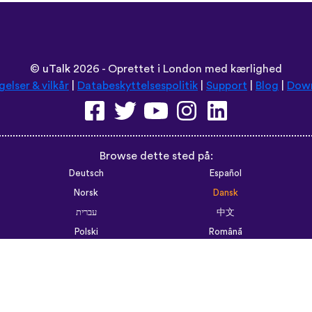
©
uTalk
2026 - Oprettet i London med kærlighed
gelser & vilkår
|
Databeskyttelsespolitik
|
Support
|
Blog
|
Dow
Browse dette sted på:
Deutsch
Español
Norsk
Dansk
עברית
中文
Polski
Română
한국어
Português do Brasil
Монгол
Azərbaycan dili