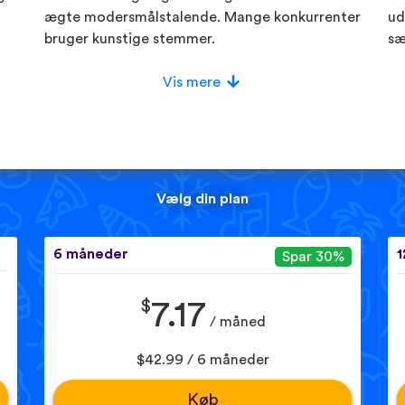
ægte modersmålstalende. Mange konkurrenter
ud
bruger kunstige stemmer.
sæ
Vis mere
Vælg din plan
6 måneder
1
Spar 30%
$
7.17
/ måned
$42.99 / 6 måneder
Køb