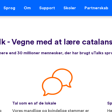
Sprog
Om
Support
Skoler
Partnerskab
lk
-
Vegne med at lære catalans
re end 30 millioner mennesker, der har brugt uTalks sp
Tal som en af de lokale
Sp
g
Vores mandlige og kvindelige stemmer er
He