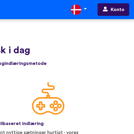
Konto
k i dag
rogindlæringsmetode
ilbaseret indlæring
nt nyttige sætninger hurtigt - vores