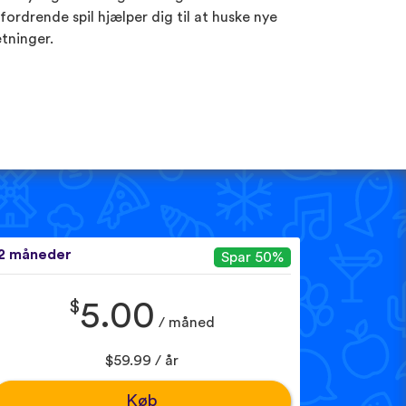
fordrende spil hjælper dig til at huske nye
tninger.
2 måneder
Spar 50%
$
5.00
/ måned
$59.99 / år
Køb