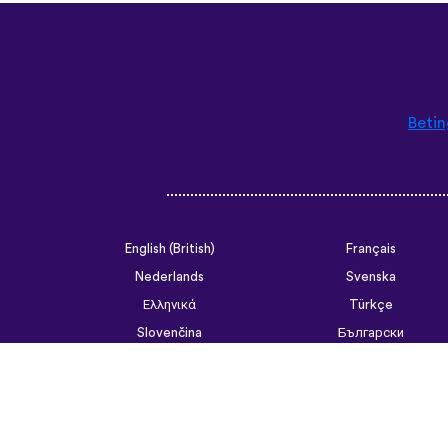
Betin
English (British)
Français
Nederlands
Svenska
Ελληνικά
Türkçe
Slovenčina
Български
ไทย
Tiếng Việt