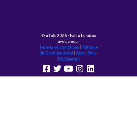
avec amour
Termes et conditions
|
Politique
de Confidentialité
|
Aide
|
Blog
|
Télécharger
Parcourir ce site en:
English
Français
Deutsch
(British)
Español
Italiano
Русский
Nederlands
Svenska
Norsk
Dansk
Suomi
Magyar
Ελληνικά
Türkçe
עברית
中文
日本語
Čeština
Slovenčina
Български
Polski
Română
فارسی
Bahasa
(ایران)
Indonesia
ไทย
Tiếng
한국어
Việt
Português
Українська
العربية