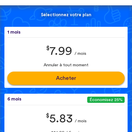
Sélectionnez votre plan
1 mois
$
7.99
/ mois
Annuler à tout moment
Acheter
6 mois
Économisez 25%
$
5.83
/ mois