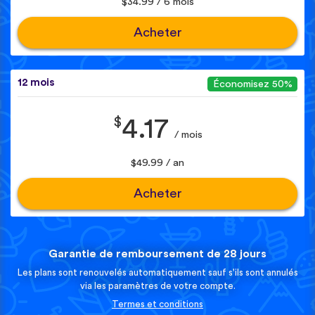
$34.99 / 6 mois
Acheter
12 mois
Économisez 50%
$
4.17
/ mois
$49.99 / an
Acheter
Garantie de remboursement de 28 jours
Les plans sont renouvelés automatiquement sauf s'ils sont annulés
via les paramètres de votre compte.
Termes et conditions