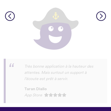
c'est un appli fun et amusant a essayer on
y apprendre meme le tamazight rifain et
certains dialects arabes
sad
Play Store
©
uTalk
2026 - Fait à Londres