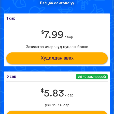
Багцаа сонгоно уу
1 сар
$
7.99
/ сар
Захиалгаа ямар ч үед цуцалж болно
Худалдан авах
6 сар
25 % хэмнээрэй
$
5.83
/ сар
$34.99 / 6 сар