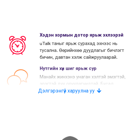
Хэдэн хормын дотор ярьж эхлээрэй
uTalk таныг ярьж сурахад эхнээс нь
тусална. Өөрийнхөө дуудлагыг бичлэгт
бичин, давтан хэлж сайжруулаарай.
Нутгийн хүн шиг ярьж сур
Манайх жинхэнэ унаган хэлтэй эмэгтэй,
эрэгтэй дуу оруулагчидтай. Бусад
Дэлгэрэнгүй харуулна уу
өрсөлдөгчид хиймэл дуу хоолой
хэрэглэдэг.