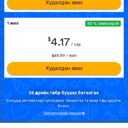
Худалдан авах
1 жил
50 % хэмнээрэй
$
4.17
/ сар
$49.99 / жил
Худалдан авах
28 өдрийн төлбөр буцаах баталгаа
Багцууд автоматаар сунгагдана. Захиалгаа та ямар ч үед цуцалж
болно.
Үйлчилгээний Нөхцөлүүд