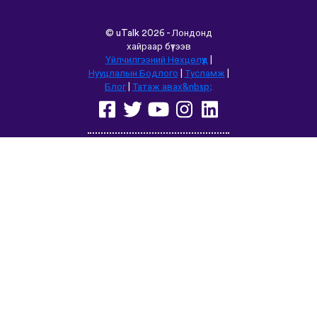
©
uTalk
2026 - Лондонд
хайраар бүтээв
Үйлчилгээний Нөхцөлүүд
|
Нууцлалын Бодлого
|
Тусламж
|
Блог
|
Татаж авах&nbsp;
Энэ сайтыг өөр хэлээр үзнэ үү:
English
Français
Deutsch
(British)
Español
Italiano
Русский
Nederlands
Svenska
Norsk
Dansk
Suomi
Magyar
Ελληνικά
Türkçe
עברית
中文
日本語
Čeština
Slovenčina
Български
Polski
Română
فارسی
Bahasa
(ایران)
Indonesia