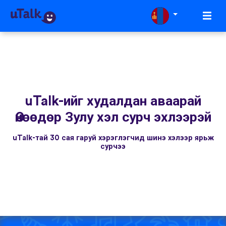
uTalk-ийг худалдан аваарай
Өнөөдөр Зулу хэл сурч эхлээрэй
uTalk-тай 30 сая гаруй хэрэглэгчид шинэ хэлээр ярьж
сурчээ