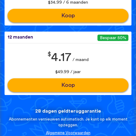
$34.99 / 6 maanden
Koop
12 maanden
Bespaar 50%
$
4.17
/ maand
$49.99 / jaar
Koop
28 dagen geldteruggarantie
Abonnementen vernieuwen automatisch. Je kunt op elk moment
opzeggen.
Algemene Voorwaarden