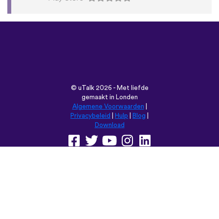
©
uTalk
2026 - Met liefde
gemaakt in Londen
Algemene Voorwaarden
|
Privacybeleid
|
Hulp
|
Blog
|
Download
Browse deze website in:
English
Français
Deutsch
(British)
Español
Italiano
Русский
Nederlands
Svenska
Norsk