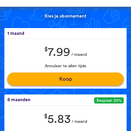
Kies je abonnement
1 maand
$
7.99
/ maand
Annuleer te allen tijde
Koop
6 maanden
Bespaar 25%
$
5.83
/ maand