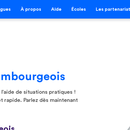
ngues
À propos
Aide
Écoles
Les partenaria
embourgeois
’aide de situations pratiques !
t rapide. Parlez dès maintenant
eois