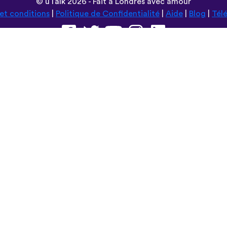
©
uTalk
2026 - Fait à Londres avec amour
et conditions
|
Politique de Confidentialité
|
Aide
|
Blog
|
Tél
Parcourir ce site en:
Deutsch
Español
Norsk
Dansk
עברית
中文
Polski
Română
한국어
Português do Brasil
Монгол
Azərbaycan dili