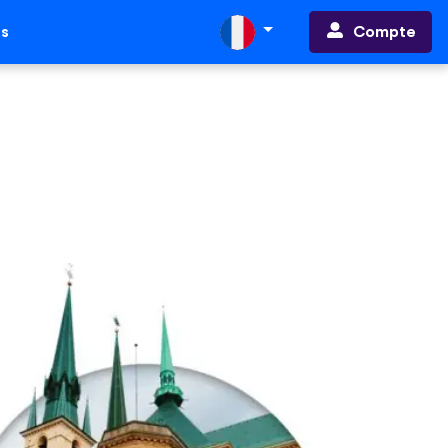
Compte
ts