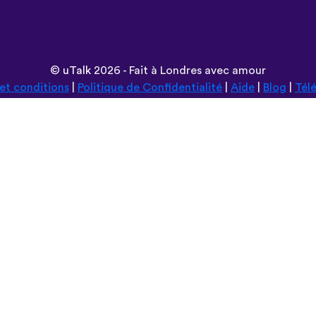
©
uTalk
2026 - Fait à Londres avec amour
et conditions
|
Politique de Confidentialité
|
Aide
|
Blog
|
Tél
Parcourir ce site en:
Deutsch
Español
Norsk
Dansk
עברית
中文
Polski
Română
한국어
Português do Brasil
Монгол
Azərbaycan dili