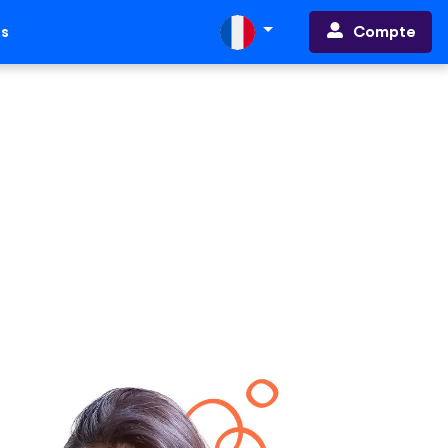
Compte
ts