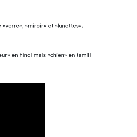
 «verre», «miroir» et «lunettes».
feur» en hindi mais «chien» en tamil!